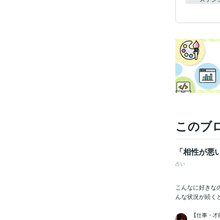
このブ
「相性が悪
占い
こんなに好きな
んな状況が続く
【仕事・才