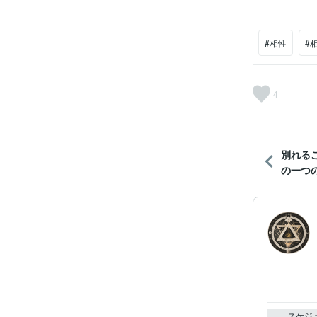
#相性
#
4
別れる
の一つ
スケジ