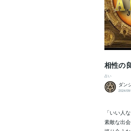
相性の
占い
ダン
2024/09/
「いい人な
素敵な出会