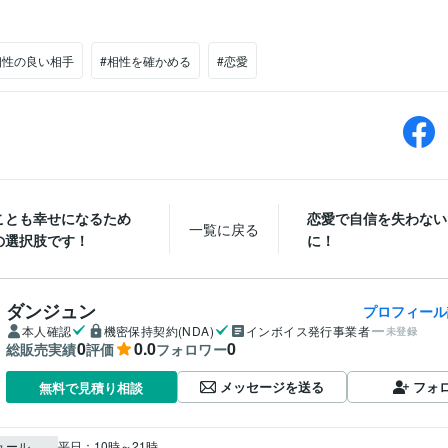
相性の良い相手
#相性を確かめる
#恋愛
ことも幸せになるため
恋愛で自信を失わない
一覧に戻る
の選択肢です！
に！
ダンジュン
プロフィール
本人確認
機密保持契約(NDA)
インボイス発行事業者
未登録
0
0.0
0
総販売実績
評価
フォロワー
メッセージを送る
フォ
無料で見積り相談
ュール
平日：10時～21時
