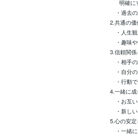
明確に
・過去の
2.共通の価
・人生観
・趣味や
3.信頼関係
・相手の
・自分の
・行動で
4.一緒に成
・お互い
・新しい
5.心の安
・一緒に