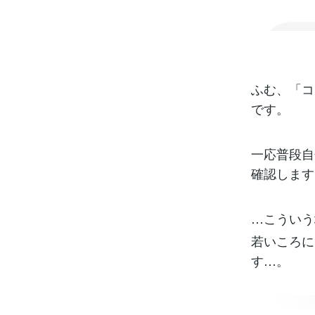
ふむ、「コ
です。
一応普段自
確認します
…こういう
若いころに
す…。