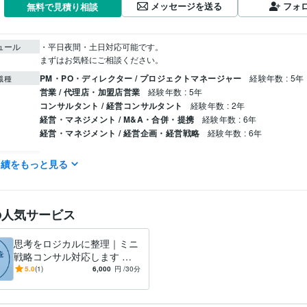
メッセージを送る
フォ
無料で見積り相談
ュール
・平日夜間・土日対応可能です。

まずはお気軽にご相談ください。
PM・PO・ディレクター / プロジェクトマネージャー
経験年数 : 5年
職種
営業 / 代理店・加盟店営業
経験年数 : 5年
コンサルタント / 経営コンサルタント
経験年数 : 2年
経営・マネジメント / M&A・合併・提携
経験年数 : 6年
経営・マネジメント / 経営企画・経営戦略
経験年数 : 6年
TOEIC
取得年 : 2021年
検定
実績をもっと見る
コンサルティング・士業
ミニ戦略相談
分野
IT
通信
学校
大学
の人気サービス
英語
ビジネスレベル
力
思考をロジカルに整理｜ミニ
戦略コンサル対応します ー
しっかり話そう。ビデオで対
5.0
(1)
6,000
円
/30分
応ー