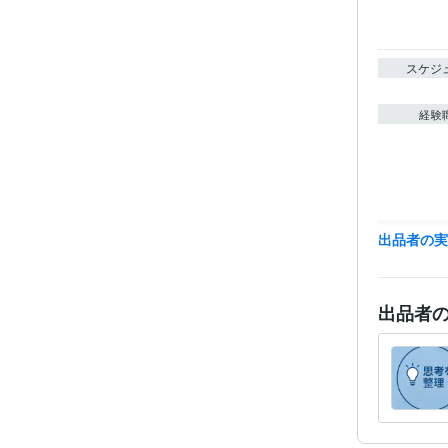
スケジ
経験
資格・
出品者の
得意
出品者
語学