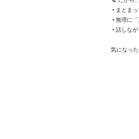
• まとま
• 無理に
• 話しな
気になった