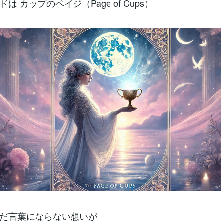
は カップのペイジ（Page of Cups）
だ言葉にならない想いが