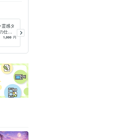
✦霊感タ
複雑愛の3ヶ月後✦彼の隣に
の仕事
いるのは誰？鑑定します 10
？✧未来
名様限定✦不倫婚外恋愛に悩
1,000
円
5.0
(8)
1,000
円
鑑定✧
むあなたへ 優しいリーディ
ング
年