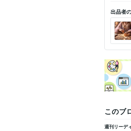
出品者
経験
このブ
週刊リーディ