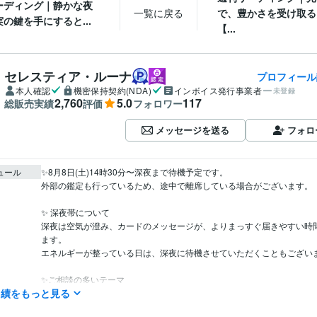
ーディング｜静かな夜
一覧に戻る
で、豊かさを受け取る
の鍵を手にすると...
【...
セレスティア・ルーナ
プロフィール
本人確認
機密保持契約(NDA)
インボイス発行事業者
未登録
2,760
5.0
117
総販売実績
評価
フォロワー
メッセージを送る
フォロ
ュール
✨8月8日(土)14時30分〜深夜まで待機予定です。

外部の鑑定も行っているため、途中で離席している場合がございます。

✨ 深夜帯について

深夜は空気が澄み、カードのメッセージが、よりまっすぐ届きやすい時
ます。

エネルギーが整っている日は、深夜に待機させていただくこともございま
✨ご相談の多いテーマ

実績をもっと見る
恋愛・お仕事に関するご相談──

彼の本音 / 連絡のタイミング / 未来のご縁
