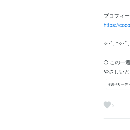
プロフィー
https://co
✧･ﾟ: *✧･ﾟ:
🌕 この
やさしいと
#週刊リーデ
5