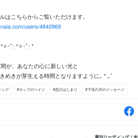
ルはこちらからご覧いただけます。
conala.com/users/4840969
 *✧･ﾟ: *✧･ﾟ: *
一週間が、あなたの心に新しい光と
きめきが芽生える時間となりますように｡ * ｡˚
ィング
#カップのペイジ
#恋のはじまり
#下弦の月のメッセージ
週刊リーディング｜光