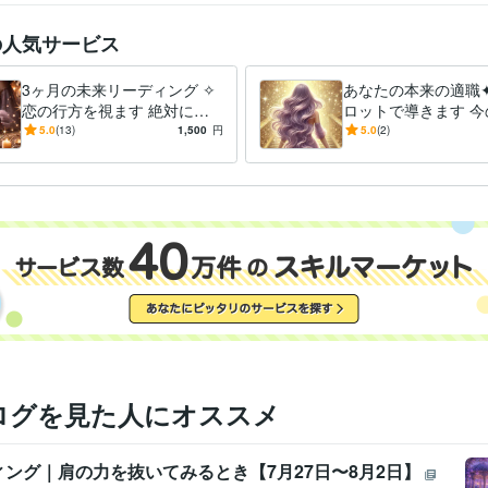
職場の人間関係 / 天職・適職・転職 など

幅広くお受けしております。

の人気サービス
安心してお声かけくださいね。

✨ 待機時間外の鑑定

3ヶ月の未来リーディング ✧
あなたの本来の適職
待機中でなくても、鑑定が可能な場合がございます。

恋の行方を視ます 絶対に知
ロットで導きます 今
お急ぎの方や迷われている方は、

りたい彼の本音 ✦ 3ヶ月以内
を続ける？転職する
5.0
(13)
1,500
円
5.0
(2)
お気軽にDMよりお声かけください。
に訪れる転機
を照らすメッセージ
ライフスタイル・その他 / 占い師
経験年数 : 5年
職種
ライフスタイル・その他 / 講師・インストラクター
経験年数 : 25年
ライフスタイル・その他 / 美容師・ネイリスト・美容家
経験年数 : 8
ログを見た人にオススメ
ング｜肩の力を抜いてみるとき【7月27日〜8月2日】