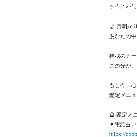
✧･ﾟ: *✧･ﾟ:
🌙 月明
あなたの中
神秘のカー
この光が、
もし今、心
鑑定メニュ
🔮 鑑定メ
▼電話占い
https://co