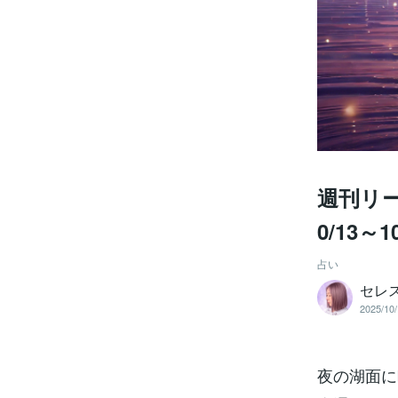
週刊リ
0/13～1
占い
セレ
2025/10/
夜の湖面に