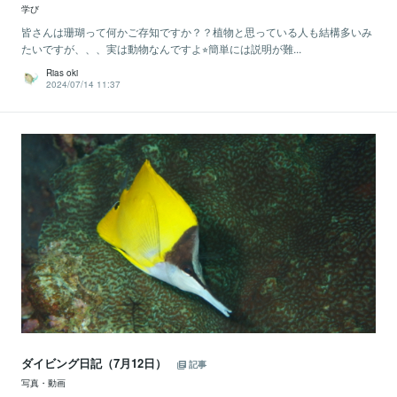
学び
皆さんは珊瑚って何かご存知ですか？？植物と思っている人も結構多いみ
たいですが、、、実は動物なんですよ⭐︎簡単には説明が難...
Rias oki
2024/07/14 11:37
ダイビング日記（7月12日）
記事
写真・動画