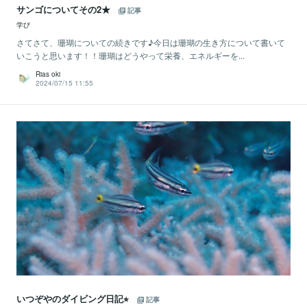
サンゴについてその2★
記事
学び
さてさて、珊瑚についての続きです♪今日は珊瑚の生き方について書いて
いこうと思います！！珊瑚はどうやって栄養、エネルギーを...
Rias oki
2024/07/15 11:55
いつぞやのダイビング日記⭐︎
記事