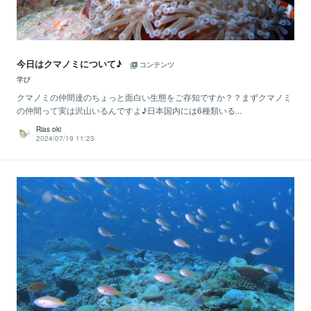
今日はクマノミについて♪
コンテンツ
学び
クマノミの仲間達のちょっと面白い生態をご存知ですか？？まずクマノミ
の仲間って実は沢山いるんですよ♪日本国内には6種類いる...
Rias oki
2024/07/19 11:23