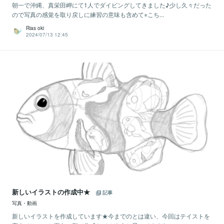
朝一で沖縄、真栄田岬にて1人でダイビングしてきました♪少し久々だった
ので写真の感覚を取り戻しに練習の意味も含めて⭐︎こち...
Rias oki
2024/07/13 12:45
新しいイラストの作成中★
記事
写真・動画
新しいイラストを作成しています★今までのとは違い、今回はテイストを