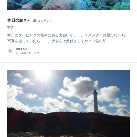
昨日の続き⭐︎
コンテンツ
学び
昨日のダイビングの後半にある出会いが、、、スズメダイ綺麗だな〜♪と
写真を撮っていたら、、、皆さんは気付きますか？？笑矢印...
Rias oki
2024/07/18 11:16