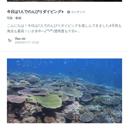
今日は1人でのんびりダイビング⭐︎
コンテンツ
写真・動画
こんにちは！今日は1人でのんびりダイビングを楽しんできました♪天気も
海況も最高！いざ水中へ(*⁰▿⁰*)透明度も十分⭐︎...
Rias oki
2024/07/17 12:22