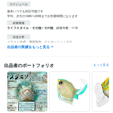
スケジュール
基本いつでも対応可能です

平均、夕方の16時〜20時までが作業時間になります
経験職種
ライフスタイル・その他 / その他
経験年数 : 11年
得意分野
イラスト作成・漫画制作
生き物イラスト制作
出品者の実績をもっと見る
イラスト作成・漫画制作
オリジナル手作りお魚図鑑
出品者のポートフォリオ
もっと見る