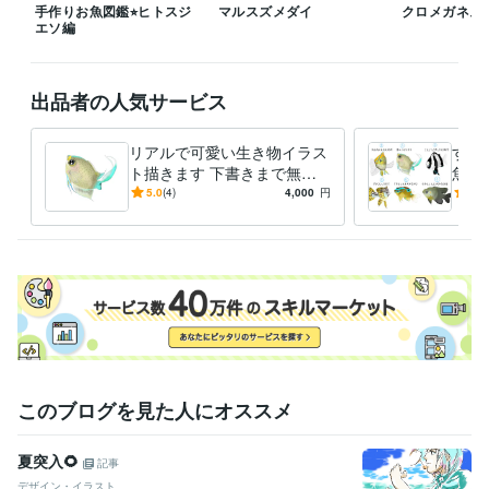
手作りお魚図鑑⭐︎ヒトスジ
マルスズメダイ
クロメガネス
エソ編
出品者の人気サービス
リアルで可愛い生き物イラス
すぐ
ト描きます 下書きまで無料⭐︎
魚イ
イメージにご納得いただいて
イビ
5.0
(4)
4,000
円
5.0
から購入できます
線で
このブログを見た人にオススメ
夏突入🌻
記事
デザイン・イラスト