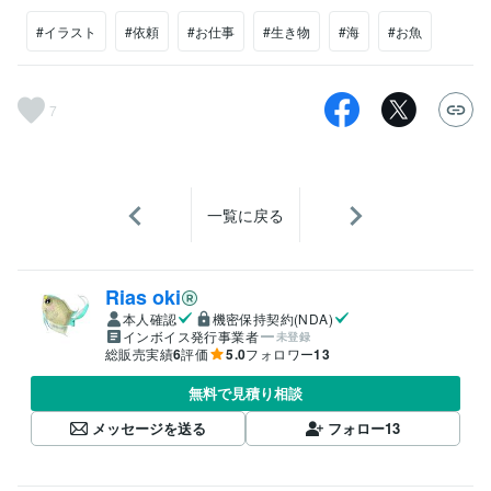
#イラスト
#依頼
#お仕事
#生き物
#海
#お魚
7
一覧に戻る
Rias oki
本人確認
機密保持契約(NDA)
インボイス発行事業者
未登録
総販売実績
6
評価
5.0
フォロワー
13
無料で見積り相談
メッセージを送る
フォロー
13