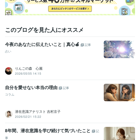
このブログを見た人にオススメ
今夜のあなたに伝えたいこと｜真心🍎
記事
占い
りんごの森 心麗
2026/05/05 14:15
自分を愛せない本当の理由
記事
コラム
潜在意識アナリスト 吉村京子
2026/02/21 15:22
8年間、潜在意識を学び続けて気づいたこと
記
事