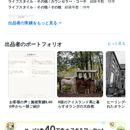
ライフスタイル・その他 / カウンセラー・コーチ
経験年数 : 16年
ライフスタイル・その他 / その他
経験年数 : 18年
職歴
出品者の実績をもっと見る
サイキック.com
2013年12月 ~ 現在
受賞歴
 蘭スピリチュアル誌『Spiegelbeeld』コラム執筆
女性情報誌『Poc
出品者のポートフォリオ
もっと見る
o'ce』ヒーリング特集掲載
得意分野
占い
開運ヒーリング
恋愛ヒーリング
金運ヒーリング
願望成就ヒ
ーリング
学歴
非公開
1989年3月 ~ 1995年3月
語学力
英語
ネイティブレベル
お客様の声｜施術実績8,60
9頭のアイスランド馬と暮
ヒーリングの
タイ語
日常会話レベル
0件から一部ご紹介
らすオランダの大自然
れたオランダ
ロシア語
日常会話レベル