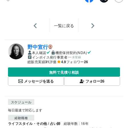
一覧に戻る
野中宣行
本人確認
機密保持契約(NDA)
インボイス発行事業者
未登録
総販売実績
31
評価
4.9
フォロワー
26
無料で見積り相談
メッセージを送る
フォロー
26
スケジュール
毎日最速で対応します
経験職種
ライフスタイル・その他 / 占い師
経験年数 : 16年