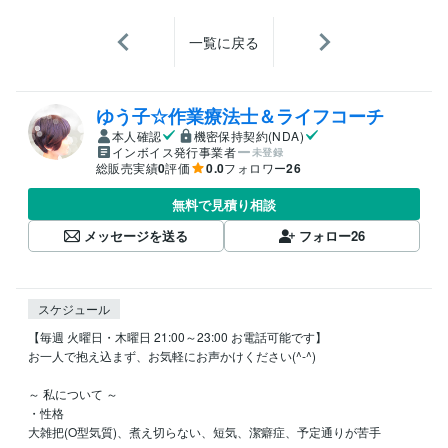
一覧に戻る
ゆう子☆作業療法士＆ライフコーチ
本人確認
機密保持契約(NDA)
インボイス発行事業者
未登録
総販売実績
0
評価
0.0
フォロワー
26
無料で見積り相談
メッセージを送る
フォロー
26
スケジュール
【毎週 火曜日・木曜日 21:00～23:00 お電話可能です】

お一人で抱え込まず、お気軽にお声かけください(^-^)

～ 私について ～

・性格

大雑把(O型気質)、煮え切らない、短気、潔癖症、予定通りが苦手
