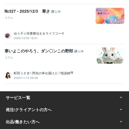
№327 - 2025/12/3 寒さ
記事
コラム
ゆう子☆作業療法士＆ライフコーチ
2025/12/03 16:01
寒いよこのやろう、ダン〇ンこの野郎
記事
コラム
町田うさぎ✨閃光の幸せ届け人♡怪談師⛩️
2025/11/15 06:36