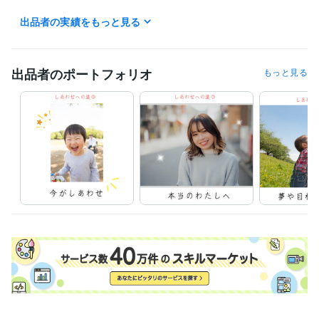
・好きなこと

出品者の実績をもっと見る
露天風呂、歩く、ストレッチ、動画をみる、人とのおしゃべり、本を読
んだり映画をみる、絵をみる

映画(アクション、ファンタジー、歴史、恋愛)、好きな俳優(ジェイソン
ステイサム、ハリソンフォード、ダニエルクレイグ、ナタリーポートマ
出品者のポートフォリオ
もっと見る
ン、レアセドゥ)

・苦手なこと

数学、料理、計画を立てる、走ること、整理整頓、化粧、洋服選び

曲ったことが嫌いで正直な人が好きです

人はいつからでも、どんな風にでも変わることができると信じています

人と本音で話せるとうれしい

瞑想は苦手ですが、好きです

正義を信じていて、道理に反したことははうまくいかないと思っていま
す

宇宙の法則を信じています

潜在意識と現実の行動について、考えるのが好きです♡

とうとう50才( ﾟДﾟ)

おりかえし地点は過ぎましたが、天命をまっとうしたいなぁ(*^-^*)

皆様とご縁がありましたら、うれしいです☆
