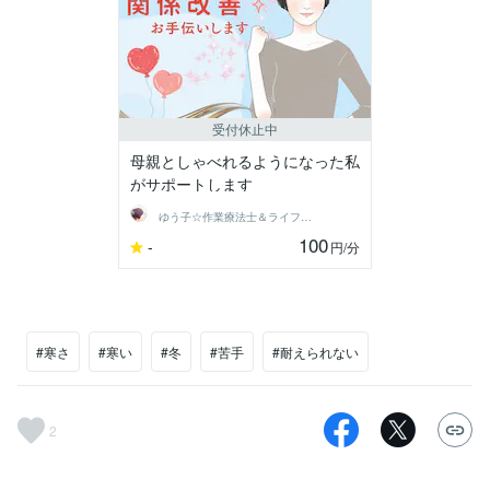
受付休止中
母親としゃべれるようになった私
がサポートします
ゆう子☆作業療法士＆ライフコーチ
100
-
円
/分
#寒さ
#寒い
#冬
#苦手
#耐えられない
2