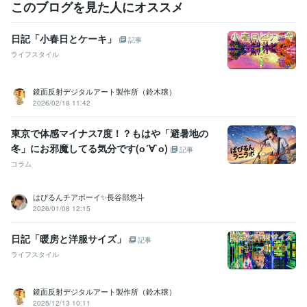
このブログを見た人にオススメ
経験職種
日記「小春日とケーキ」
デザイナー / Webデザイナー
記事
事務・ビジネスサポート / 事務（一般事務）
ライフスタイル
ライフスタイル・その他 / マッサージ師・セラピスト
経験年数 : 10
年
鏡面反射デジタルアート製作所（鈴木穣）
ライフスタイル・その他 / カウンセラー・コーチ
2026/02/18 11:42
資格・検定
東京で体感マイナス7度！？もはや「避暑地の
作業療法士
取得年 : 1996年
冬」にお邪魔してる気分です(о´∀`о)
記事
ビジネス・クリエイティブツール
コラム
Excel:5年
得意分野
はぴるんチアボーイ✨長谷部悠斗
2026/01/08 12:15
デザイン制作
Canva
悩み相談・カウンセリング
カウンセリング
日記「暖房と洋服サイズ」
記事
ライフスタイル
鏡面反射デジタルアート製作所（鈴木穣）
2025/12/13 10:11