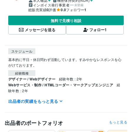
本人確認
機密保持契約(NDA)
インボイス発行事業者
未登録
総販売実績
0
評価
0.0
フォロワー
1
無料で見積り相談
メッセージを送る
フォロー
1
スケジュール
基本的に平日・休日問わず活動しています。すみやかなレスポンスを心
がけております。
経験職種
デザイナー / Webデザイナー
経験年数 : 2年
Webサービス・制作 / HTMLコーダー・マークアップエンジニア
経
験年数 : 2年
出品者の実績をもっと見る
資格・検定
ITパスポート
取得年 : 2020年
情報セキュリティマネジメント
取得年 : 2021年
保育士
取得年 : 2023年
出品者のポートフォリオ
もっと見る
プログラミング言語・フレームワーク