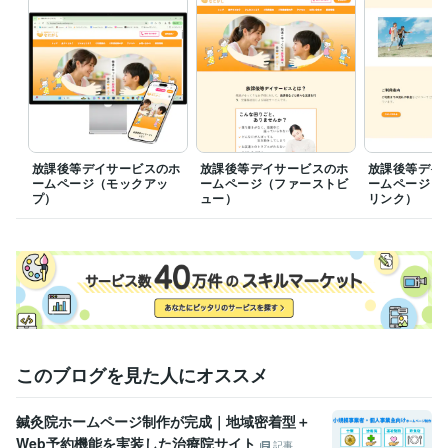
CSS:3年
HTML:3年
JavaScript:2年
ビジネス・クリエイティブツール
Adobe Photoshop:2年
CLIP STUDIO PAINT:2年
WordPress:2年
得意分野
Web制作・HP作成・EC構築
ホームページ制作
LP（ランディング
ページ）制作
バナー制作
Webデザイン
ホームページ制作
LP制作
バナー制作
放課後等デイサービスのホ
放課後等デイサービスのホ
放課後等デイ
ームページ（モックアッ
ームページ（ファーストビ
ームページ（
プ）
ュー）
リンク）
このブログを見た人にオススメ
鍼灸院ホームページ制作が完成｜地域密着型＋
Web予約機能を実装した治療院サイト
記事