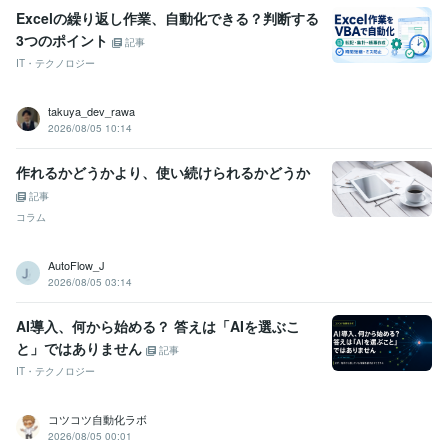
Excelの繰り返し作業、自動化できる？判断する
3つのポイント
記事
IT・テクノロジー
takuya_dev_rawa
2026/08/05 10:14
作れるかどうかより、使い続けられるかどうか
記事
コラム
AutoFlow_J
2026/08/05 03:14
AI導入、何から始める？ 答えは「AIを選ぶこ
と」ではありません
記事
IT・テクノロジー
コツコツ自動化ラボ
2026/08/05 00:01