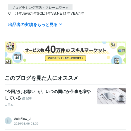
プログラミング言語・フレームワーク
C++:1年
Java:1年
SQL:1年
VB.NET:1年
VBA:1年
出品者の実績をもっと見る
ビジネス・クリエイティブツール
Excel:3年
Google スプレッドシート:3年
Google スライド:3年
Google ドキュメント:3年
PowerPoint:3年
Word:2年
ジョブカン会計:1年
kintone:1年
ChatGPT:2年
Adobe Photoshop:1年
Final Cut Pro:2年
iMovie:3年
得意分野
IT相談・システム開発
kintone 
PowerAutomate自動化
Excel整
理・VBA
建設、福祉、製造業
このブログを見た人にオススメ
学歴
サイバー大学
2023年9月 ~ 現在
“今回だけお願い”が、いつの間にか仕事を増や
している
記事
語学力
コラム
英語
日常会話レベル
AutoFlow_J
2026/08/06 03:30