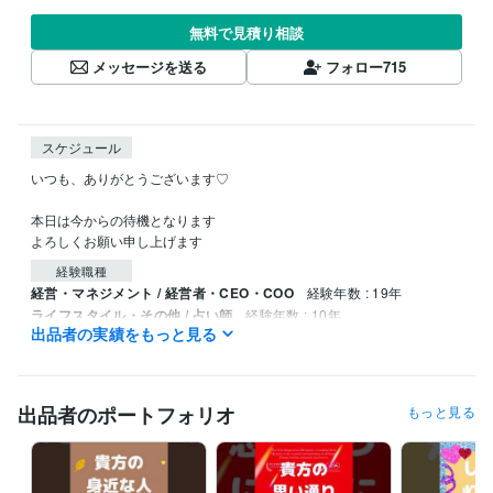
無料で見積り相談
メッセージを送る
フォロー
715
スケジュール
いつも、ありがとうございます♡

本日は今からの待機となります

よろしくお願い申し上げます
経験職種
経営・マネジメント / 経営者・CEO・COO
経験年数 : 19年
ライフスタイル・その他 / 占い師
経験年数 : 10年
出品者の実績をもっと見る
ライフスタイル・その他 / イベント司会
経験年数 : 5年
ライフスタイル・その他 / カウンセラー・コーチ
経験年数 : 15年
ライフスタイル・その他 / アドバイザー
経験年数 : 20年
出品者のポートフォリオ
もっと見る
職歴
鈴木ライブリサーチ
2020年2月 ~ 現在
受賞歴