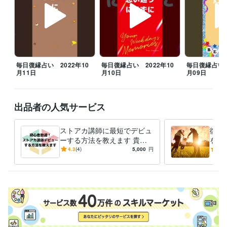
人生が変わる！開運風水講座
人生が変わる！ライフコーチ講座
開運
アドバイザーとしてワークショップ
九星気学初級講座　講師デビュ
ー
資格・検定
九星気学鑑定士
取得年 : 2013年
タロットカード士
取得年 : 2018年
毎日復縁占い 2022年10
毎日復縁占い 2022年10
毎日復縁占い 
月11日
月10日
月09日
タロットリーディングマスター
取得年 : 2018年
認定スピリチュアルカウンセラー
取得年 : 2018年
第三種電気主任技術者
取得年 : 2013年
第二種電気主任技術者
取得年 : 2018年
出品者の人気サービス
第一種電気主任技術者
取得年 : 2018年
2級電気工事施工管理技士
取得年 : 2010年
ストアカ講師に最短でデビュ
復縁
1級電気工事施工管理技士
取得年 : 2015年
ーする方法を教えます 貴方
を最
普通自動車第一種運転免許
取得年 : 2003年
の好きがお金に代わる初心者
今ま
4.3
(4)
5,000
円
5.0
数秘術鑑定士
取得年 : 2018年
歓迎！ストアカ入門講座動画
かっ
2級土木施工管理技士
取得年 : 2002年
です
最終
1級土木施工管理技士
取得年 : 2011年
得意分野
占い
あなたの内なる響きを誠心誠意お伝えします
恋愛、不倫、復縁、