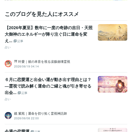
学歴
獨協大学
1985年3月 ~ 1989年2月
このブログを見た人にオススメ
【2026年夏至】数年に一度の奇跡の吉日・天照
大御神のエネルギーが降り注ぐ日に運命を変
え...
記事
占い
⛩️ 叶愛｜彼の本音を視る涙腺崩壊霊視
2026/06/19 04:14
６月に恋愛運と出会い運が動き出す理由とは？
―霊視で読み解く運命のご縁と魂が引き寄せる
出会...
記事
占い
鏡 紫苑｜運命を切り拓く霊視神託師
2026/06/08 22:00
今週の恋愛運
記事