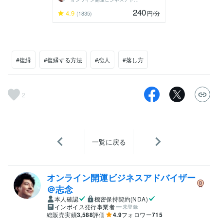
240
4.9
円
/分
(1835)
#復縁
#復縁する方法
#恋人
#落し方
2
一覧に戻る
オンライン開運ビジネスアドバイザー
＠志念
本人確認
機密保持契約(NDA)
インボイス発行事業者
未登録
総販売実績
3,588
評価
4.9
フォロワー
715