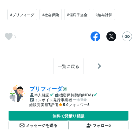
#プリフィーダ
#社会保険
#傷病手当金
#給与計算
3
一覧に戻る
プリフィーダ
本人確認
機密保持契約(NDA)
インボイス発行事業者
未登録
総販売実績
7
評価
5.0
フォロワー
5
無料で見積り相談
メッセージを送る
フォロー
5