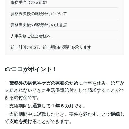
傷病手当金の支給額
資格喪失後の継続給付について
資格喪失後の継続給付の注意点
人事労務ご担当者様へ
給与計算の代行、給与明細の添削を承ります
👉ココがポイント！
・
業務外の病気やケガの療養のため
に仕事を休み、給与が
支給されないときに生活保障給付として請求することがで
きる給付金です。
・支給期間は
通算して１年６カ月
です。
・支給期間中に退職したとき、要件を満たすことで
継続し
て支給を受ける
ことができます。