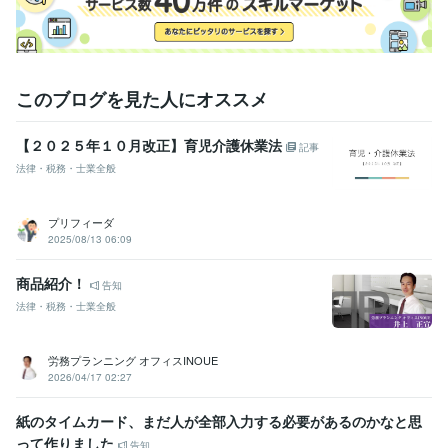
このブログを見た人にオススメ
【２０２５年１０月改正】育児介護休業法
記事
法律・税務・士業全般
プリフィーダ
2025/08/13 06:09
商品紹介！
告知
法律・税務・士業全般
労務プランニング オフィスINOUE
2026/04/17 02:27
紙のタイムカード、まだ人が全部入力する必要があるのかなと思
って作りました
告知