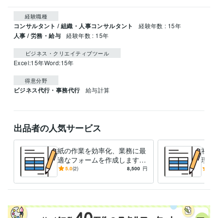
経験職種
コンサルタント / 組織・人事コンサルタント
経験年数 : 15年
人事 / 労務・給与
経験年数 : 15年
ビジネス・クリエイティブツール
Excel:15年
Word:15年
得意分野
ビジネス代行・事務代行
給与計算
出品者の人気サービス
紙の作業を効率化、業務に最
社労
適なフォームを作成します
理フ
ご縁を大切に、丁寧でスピー
縁を
5.0
(2)
8,500
円
5.0
ディな対応
ィな