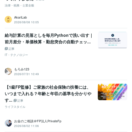
法律・税務・士業全般
AkariLab
2026/08/08 10:05
給与計算の見落としを毎月Pythonで洗い出す｜
前月差分・単価検算・勤怠突合の自動チェッ...
記事
IT・テクノロジー
もろみ123
2026/07/31 10:49
【1級FP監修】ご家族の社会保険の扶養には、
いつまで入れる？年齢と年収の基準を分かりや
す...
記事
ライフスタイル
お金のご相談＠FP法人PrivateFp
2026/08/02 11:06