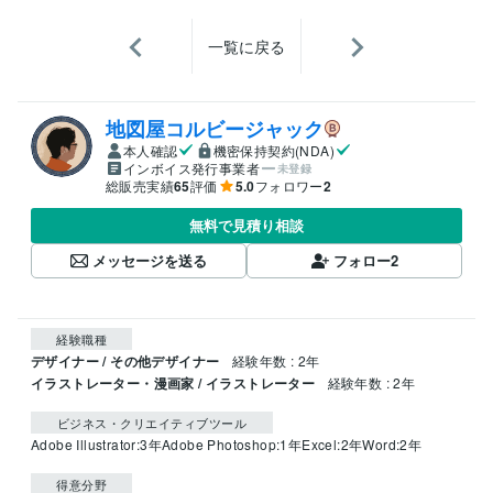
一覧に戻る
地図屋コルビージャック
本人確認
機密保持契約(NDA)
インボイス発行事業者
未登録
総販売実績
65
評価
5.0
フォロワー
2
無料で見積り相談
メッセージを送る
フォロー
2
経験職種
デザイナー / その他デザイナー
経験年数 : 2年
イラストレーター・漫画家 / イラストレーター
経験年数 : 2年
ビジネス・クリエイティブツール
Adobe Illustrator:3年
Adobe Photoshop:1年
Excel:2年
Word:2年
得意分野