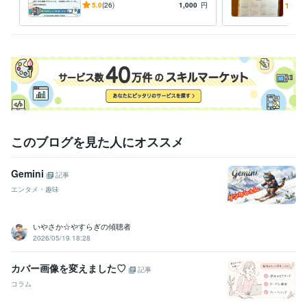
で変換／印刷入稿にも対応
のク
5.0
(26)
1,000
円
5.0
しま
このブログを見た人にオススメ
Gemini
記事
エンタメ・趣味
いやさか☆やすらぎの傾聴者
2026/05/19 18:28
カバー画像を変えました♡
記事
コラム