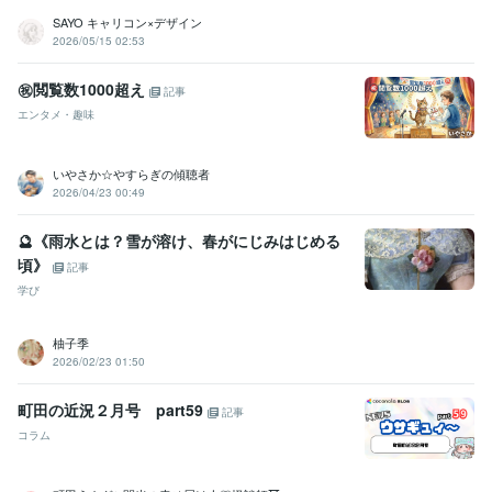
SAYO キャリコン×デザイン
2026/05/15 02:53
㊗️閲覧数1000超え
記事
エンタメ・趣味
いやさか☆やすらぎの傾聴者
2026/04/23 00:49
🔮《雨水とは？雪が溶け、春がにじみはじめる
頃》
記事
学び
柚子季
2026/02/23 01:50
町田の近況２月号 part59
記事
コラム