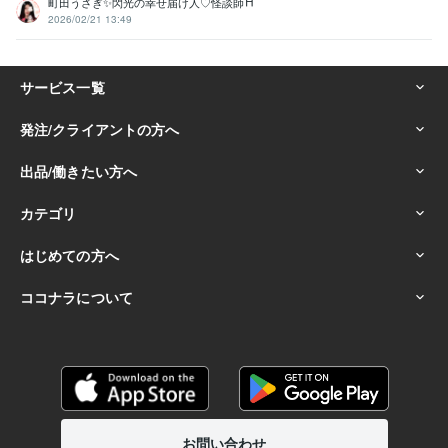
町田うさぎ✨閃光の幸せ届け人♡怪談師⛩️
2026/02/21 13:49