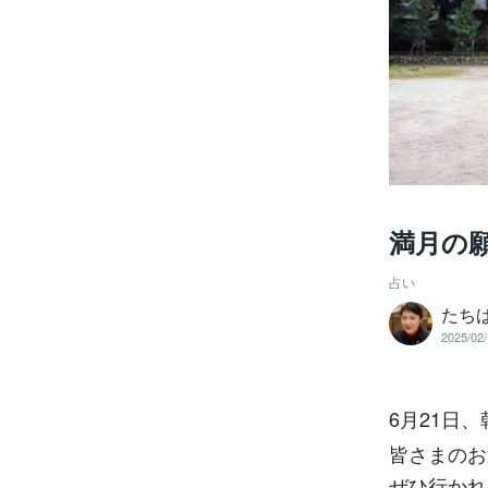
満月の願
占い
たち
2025/02/
6月21日
皆さまのお
ぜひ行かれ