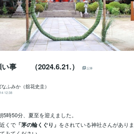
い事 （2024.6.21.）
記事
ばなふみか（舘花史圭）
14 12:38
、朝5時50分、夏至を迎えました。
近くで
をされている神社さんがあり
「茅の輪くぐり」
てみてください。