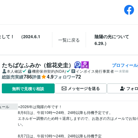
して！ （2024.6.1
陰陽の光について （2
一覧に戻る
6.29.）
たちばなふみか（舘花史圭）
プロフィール
本人確認
機密保持契約(NDA)
インボイス発行事業者
未登録
786
4.9
72
総販売実績
評価
フォロワー
メッセージを送る
フォ
無料で見積り相談
ュール
⭐️2026年は飛躍の年です！

8月6日は、午前10時〜24時、24時以降も待機予定です。

エネルギー調整のため時々退席しますので、お急ぎの方はメールでお知
い。

8月7日は、午前10時〜24時、24時以降も待機予定
