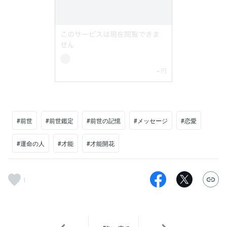
#前世
#前世鑑定
#前世の記憶
#メッセージ
#恋愛
#運命の人
#才能
#才能開花
1