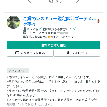
一覧に戻る
ご縁のレスキュー鑑定師♡ズーテメル
ク寧々
本人確認
機密保持契約(NDA)
インボイス発行事業者
未登録
総販売実績
92
評価
4.8
フォロワー
19
無料で見積り相談
メッセージを送る
フォロー
19
スケジュール
⭐️待機中サインが出ている際は、すぐにお申し込みいただけます。  

⭐️事前予約をご希望の場合は、「予約を申し込む」ボタンより日時をお選
びください。  

⭐️離席中やご希望時間が選べない場合も、メッセージをいただければ可能
な限り対応いたします。

⭐️メッセージ鑑定は24時間受付中です。鑑定結果は、"PDF形式『お守り
鑑定書』"としてお届けいたします。
