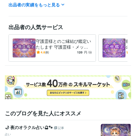
出品者の実績をもっと見る
質問や気になることがありましたら、お気軽にご連絡・メッセージをお
送りくださいませ。
経験職種
出品者の人気サービス
医療・介護 / 看護師
経験年数 : 5年
ライフスタイル・その他 / 講師・インストラクター
経験年数 : 5年
守護霊様とのご縁結び鑑定い
前世
資格・検定
たします 守護霊様・メッセ
の意
看護師
取得年 : 2015年
ージ・開運・人生・迷い・悩
《お
4.6
(8)
120
円
/分
5.0
み・モヤモヤ解消
定・
得意分野
マ・
占い
宇宙人鑑定（魂のルーツ・今世の使命）
宇宙人鑑定（魂のルー
ツと今世の使命）
魂レベルでのご縁結び・関係性の調整
 看護師経験
を活かした深い癒やしと傾聴
執着を解き自由になる大人の恋愛鑑定
自己肯定感を高める魂のリーディング
 お守り鑑定書（PDF）の作
成・お届け
HSP・繊細な方のための人生・適職相談
潜在意識の書き
換えとエネルギー調整
魂のルーツ
宇宙人鑑定
宿命・使命
ご縁結び
恋愛成就
復縁・複雑愛
片思い
人間関係の悩み
仕事・適職
自己肯定感
このブログを見た人にオススメ
語学力
英語
ネイティブレベル
🌙 夜のオラクル占い🔮🐾
記事
占い