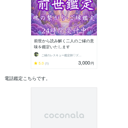
前世から読み解く二人のご縁の意
味を鑑定いたします
ご縁のレスキュー鑑定師♡ズーテメルク寧々
3,000
5.0
円
(1)
電話鑑定こちらです。