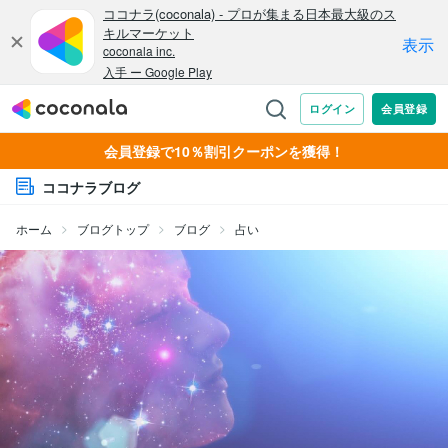
会員登録で10％割引クーポンを獲得！
ココナラブログ
ホーム
ブログトップ
ブログ
占い