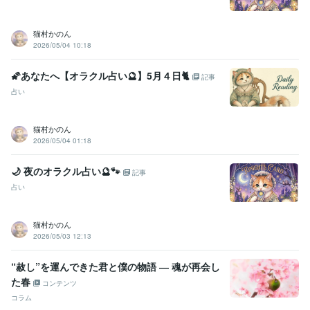
猫村かのん
2026/05/04 10:18
🌠あなたへ【オラクル占い🔮】5月４日🐈
記事
占い
猫村かのん
2026/05/04 01:18
🌙 夜のオラクル占い🔮🐾
記事
占い
猫村かのん
2026/05/03 12:13
“赦し”を運んできた君と僕の物語 ― 魂が再会し
た春
コンテンツ
コラム