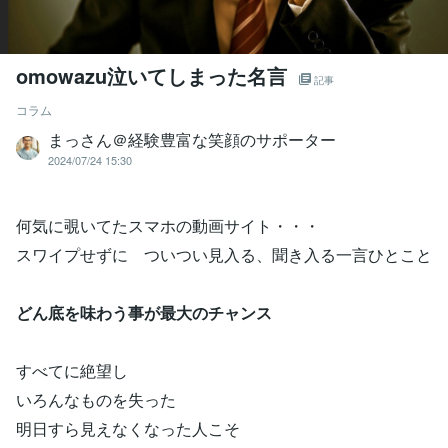
omowazu泣いてしまった名言
記事
コラム
まっさん＠経験豊富な笑顔のサポーター
2024/07/24 15:30
何気に覗いてたスマホの動画サイト・・・
スワイプせずに ついつい見入る、聞き入る一言ひとこと
どん底を味わう事が最大のチャンス
すべてに絶望し
いろんなものを失った
明日すら見えなくなった人こそ