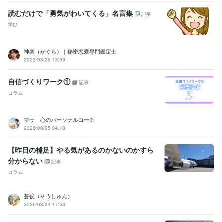
読むだけで「勇気がわいてくる」名言集
記事
学び
神楽（かぐら）｜秘密恋愛専門鑑定士
2023/03/26 13:09
自信づくりワーク①
記事
コラム
マサ 心のパーソナルコーチ
2026/08/05 04:10
【昨日の補足】やる気があるのかないのかすら
分からない
記事
コラム
蒼俊（そうしゅん）
2026/08/04 17:53