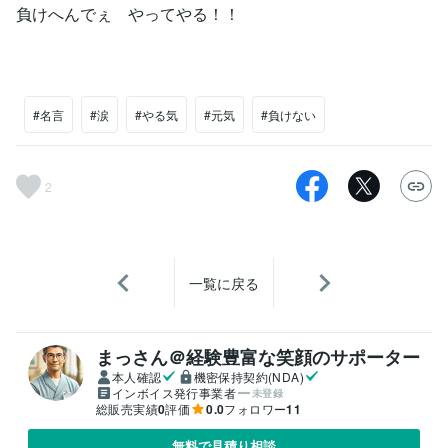
負けへんでぇ やってやる！！
#名言
#涙
#やる気
#元気
#負けない
2
一覧に戻る
まっさん＠経験豊富な笑顔のサポーター
本人確認
機密保持契約(NDA)
インボイス発行事業者
未登録
総販売実績
0
評価
0.0
フォロワー
11
無料で見積り相談