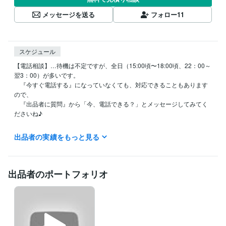
メッセージを送る
フォロー
11
スケジュール
【電話相談】…待機は不定ですが、全日（15:00頃〜18:00頃、22：00～
翌3：00）が多いです。

　『今すぐ電話する』になっていなくても、対応できることもあります
ので、

　『出品者に質問』から「今、電話できる？」とメッセージしてみてく
ださいね♪

＊お問い合わせだけでも大歓迎です♪(*´∇`*)

出品者の実績をもっと見る
『出品者に質問』か『メッセージを送る』から、お気軽にメッセージく
ださい✨

＊電話相談の対応中はすぐに返信できないこともありますが、

出品者のポートフォリオ
　終了次第すぐにお返事いたします♪

よろしくお願いいたしますm(_ _)m
経験職種
営業 / 法人営業
経験年数 : 20年