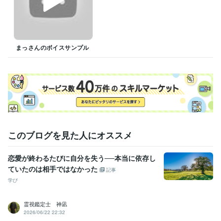
人事 / 人材開発・人材育成・研修
経験年数 : 10年
医療・介護 / 病院・介護施設経営
経験年数 : 1年
ライフスタイル・その他 / アドバイザー
経験年数 : 5年
受賞歴
まっさんのボイスサンプル
「認知症高齢者や障がいのある方とのコミュニケーション」
強度行
動障がいの方へ組織として支援を行っていく為に必要なこと
資格・検定
介護福祉士
取得年 : 2010年
ケアマネジャー（介護支援専門員）
取得年 : 2012年
相談支援専門員
取得年 : 2013年
サービス管理責任者
取得年 : 2021年
このブログを見た人にオススメ
ビジネス・クリエイティブツール
Canva:1年
恋愛が終わるたびに自分を失う──本当に依存し
学歴
ていたのは相手ではなかった
記事
某大学中退（2年）
1984年3月 ~ 1986年6月
学び
霊視鑑定士 神凪
2026/06/22 22:32