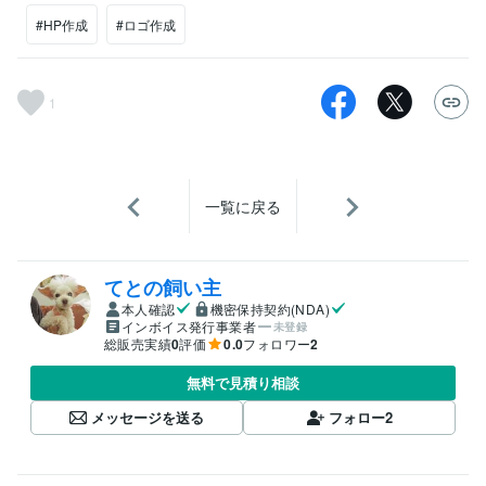
#HP作成
#ロゴ作成
1
一覧に戻る
てとの飼い主
本人確認
機密保持契約(NDA)
インボイス発行事業者
未登録
総販売実績
0
評価
0.0
フォロワー
2
無料で見積り相談
メッセージを送る
フォロー
2