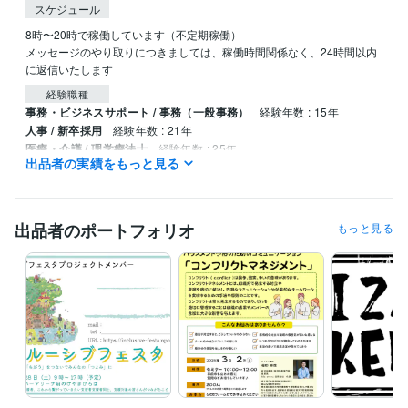
スケジュール
8時〜20時で稼働しています（不定期稼働）

メッセージのやり取りにつきましては、稼働時間関係なく、24時間以内
に返信いたします
経験職種
事務・ビジネスサポート / 事務（一般事務）
経験年数 : 15年
人事 / 新卒採用
経験年数 : 21年
医療・介護 / 理学療法士
経験年数 : 25年
出品者の実績をもっと見る
職歴
恩師財団済生会 済生会習志野病院
2005年3月 ~ 2022年2月
出品者のポートフォリオ
もっと見る
ビジネス・クリエイティブツール
WordPress:1年
Excel:20年
Google スプレッドシート:5年
PowerPoint:20年
Word:20年
得意分野
Web制作・HP作成・EC構築
HPやLP、ロゴ作成やポスターも作成可