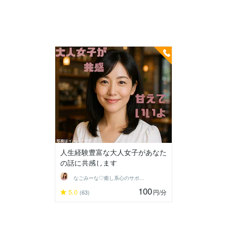
人生経験豊富な大人女子があなた
の話に共感します
なごみーな♡癒し系心のサポーター
100
5.0
円
/分
(63)