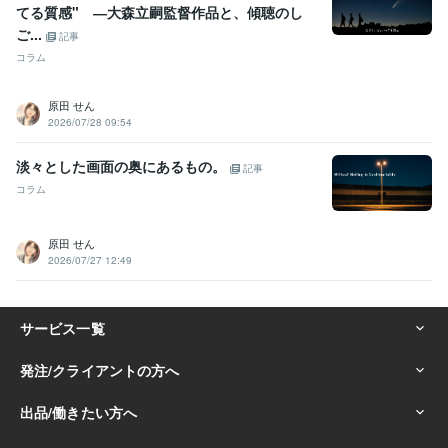
語学力
てる質感" ―大森立嗣監督作品と、傾聴のし
英語
日常会話レベル
ご...
記事
コラム
原田 せん
2026/07/28 09:54
淡々とした画面の奥にあるもの。
記事
コラム
原田 せん
2026/07/27 12:49