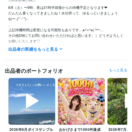
8/8（土）〜9時、夜は21時半前後からの待機予定となります❤︎

だんだん暑くなってきましたね！水分摂って、ゆるっといきましょう
ね〜⸜(*ˊᵕˋ*)⸝‬

、

上記待機時間は変更になる可能性もありです…๑•́ㅿ•̀๑) ᔆᵒʳʳ…

その他DMにてお問い合わせいただければと思います。）どうぞよろしく
お願いいたします♡

出品者の実績をもっと見る
⭐️基本的には平日大体20時前後〜25時（前後する可能性あります）また
平日の日中待機していることもありますが、短時間のご対応となります

⭐️土・日：可能な限り

⭐️水曜は朝８時前後から断続的な待機予定となります

出品者のポートフォリオ
もっと見る
変更の場合もあるので→（DMでご確認くださきませ）

⭐️その他待機できるときはしております

ꕤ8月のご挨拶

毎日暑い日が続いていますね、体調崩されてないでしょうか？こう暑い
と何もする気になりませんよね。

お休みの日はゆっくりお家で過ごすのがよきかもです。誰かと話した
い、寂しい、愚痴言いたい時はお話ししにきてくださいね

今月も皆様が笑顔になるお手伝いをさせていただきたいと思っておりま
2026年8月ボイスサンプル
おかげさまで1000件達成
2026年7月
すのでどうぞよろしくお願いいたします(*ᴗ͈ˬᴗ͈)ꕤ*.ﾟ
