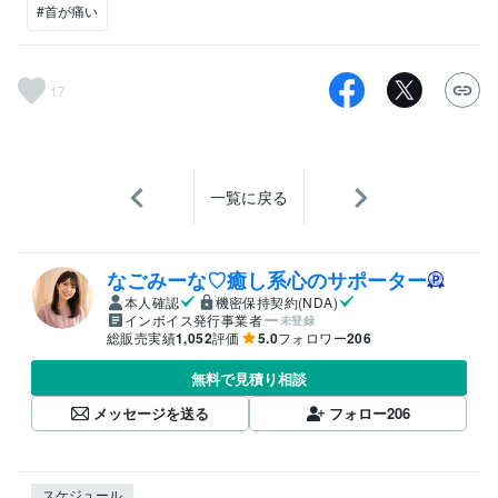
#首が痛い
17
一覧に戻る
なごみーな♡癒し系心のサポーター
本人確認
機密保持契約(NDA)
インボイス発行事業者
未登録
総販売実績
1,052
評価
5.0
フォロワー
206
無料で見積り相談
メッセージを送る
フォロー
206
スケジュール