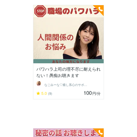
パワハラ上司の理不尽に耐えられ
ない！愚痴お聴きます
なごみーな♡癒し系心のサポーター
100
5.0
円
/分
(9)