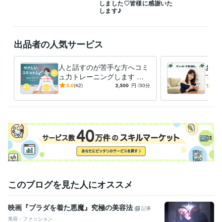
しました♡皆様に感謝いた
します♪
雑談からお悩みまでぜひお電話お待ちしております！みなさまの心が和
み笑顔になりますように(⁎ᵕᴗᵕ⁎)

出品者の人気サービス
8月もよろしくお願いいたします( ⁎ᵕᴗᵕ⁎ )❤︎

人と話すのが苦手な方へコミ
お電
経験職種
ュ力トレーニングします 会
でお
営業 / 営業事務・アシスタント
経験年数 : 10年
話が苦手でも大丈夫！「自分
話が
5.0
(42)
2,500
円
/30分
5.0
事務・ビジネスサポート / 事務（一般事務）
経験年数 : 10年
らしく話せる」をやさしくレ
トで
ライフスタイル・その他 / 保育士・ベビーシッター
経験年数 : 2年
ッスン
職歴
某メーカー
1992年3月 ~ 1993年5月
ファストフード
1994年3月 ~ 1997年2月
地域センター
2009年3月 ~ 2012年2月
住宅関連
2010年7月 ~ 2014年11月
建設関連
2013年3月 ~ 2017年7月
某メーカー
2014年3月 ~ 2016年9月
このブログを見た人にオススメ
住宅関連
2017年3月 ~ 2018年9月
自動車関連
2016年5月 ~ 2017年12月
2018年2月 ~ 2018年6月
2
018年8月 ~ 2020年5月
映画『プラダを着た悪魔』究極の美容法
記事
建設関連
2020年7月 ~ 2021年2月
2021年5月 ~ 現在
美容・ファッション