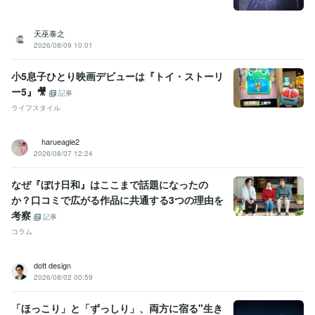
受賞歴
ココナラシルバーランクに昇格
オンラインパーソナルカラーアナリ
天巫泰之
スト
オンライン似合う髪型診断アドバイザー
美Bodyタイプアナリ
2026/08/09 10:01
スト
ココナラプラチナランクに昇格
電話相談1000件超え
小5息子ひとり映画デビューは『トイ・ストーリ
資格・検定
ー5』🎥
記事
インテリアコーディネーター
取得年 : 2010年
ライフスタイル
宅地建物取引士（旧 宅地建物取引主任者）
取得年 : 2021年
パーソナルカラーアナリスト
取得年 : 2023年
カラーセラピスト
取得年 : 2025年
harueagle2
2026/08/07 12:24
ビジネス・クリエイティブツール
Excel:10年
PowerPoint:10年
Word:10年
Canva:1年
なぜ『ぼけ日和』はここまで話題になったの
か？口コミで広がる作品に共通する3つの理由を
得意分野
考察
悩み相談・カウンセリング
やさしさ100%
記事
人間関係
お話し相手
仕事
恋愛
夫婦関係
コラム
悩み相談・カウンセリング
寄り添いたい
dott design
学歴
2026/08/02 00:59
短期大学
1990年3月 ~ 1992年2月
公立高等学校
1986年3月 ~ 1990年2月
「ほっこり」と「ずっしり」、両方に宿る"生き