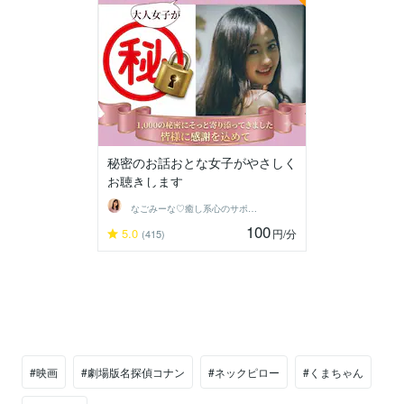
秘密のお話おとな女子がやさしく
お聴きします
なごみーな♡癒し系心のサポーター
100
5.0
円
/分
(415)
#映画
#劇場版名探偵コナン
#ネックピロー
#くまちゃん