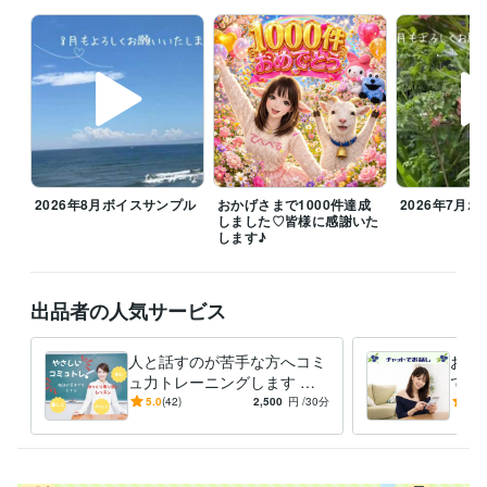
変更の場合もあるので→（DMでご確認くださきませ）

⭐️その他待機できるときはしております

ꕤ8月のご挨拶

毎日暑い日が続いていますね、体調崩されてないでしょうか？こう暑い
と何もする気になりませんよね。

お休みの日はゆっくりお家で過ごすのがよきかもです。誰かと話した
い、寂しい、愚痴言いたい時はお話ししにきてくださいね

今月も皆様が笑顔になるお手伝いをさせていただきたいと思っておりま
2026年8月ボイスサンプル
おかげさまで1000件達成
2026年7月
すのでどうぞよろしくお願いいたします(*ᴗ͈ˬᴗ͈)ꕤ*.ﾟ

しました♡皆様に感謝いた
します♪
雑談からお悩みまでぜひお電話お待ちしております！みなさまの心が和
み笑顔になりますように(⁎ᵕᴗᵕ⁎)

出品者の人気サービス
8月もよろしくお願いいたします( ⁎ᵕᴗᵕ⁎ )❤︎

人と話すのが苦手な方へコミ
お電
経験職種
ュ力トレーニングします 会
でお
営業 / 営業事務・アシスタント
経験年数 : 10年
話が苦手でも大丈夫！「自分
話が
5.0
(42)
2,500
円
/30分
5.0
事務・ビジネスサポート / 事務（一般事務）
経験年数 : 10年
らしく話せる」をやさしくレ
トで
ライフスタイル・その他 / 保育士・ベビーシッター
経験年数 : 2年
ッスン
職歴