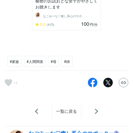
秘密のお話おとな女子がやさしく
お聴きします
なごみーな♡癒し系心のサポーター
100
5.0
円
/分
(415)
#家族
#人間関係
#母
#姉
14
一覧に戻る