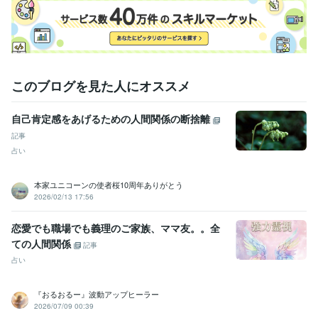
某メーカー
1992年3月 ~ 1993年5月
ファストフード
1994年3月 ~ 1997年2月
地域センター
2009年3月 ~ 2012年2月
住宅関連
2010年7月 ~ 2014年11月
建設関連
2013年3月 ~ 2017年7月
某メーカー
2014年3月 ~ 2016年9月
このブログを見た人にオススメ
住宅関連
2017年3月 ~ 2018年9月
自動車関連
2016年5月 ~ 2017年12月
2018年2月 ~ 2018年6月
2
018年8月 ~ 2020年5月
自己肯定感をあげるための人間関係の断捨離
建設関連
2020年7月 ~ 2021年2月
2021年5月 ~ 現在
記事
占い
受賞歴
ココナラシルバーランクに昇格
オンラインパーソナルカラーアナリ
スト
オンライン似合う髪型診断アドバイザー
美Bodyタイプアナリ
本家ユニコーンの使者桜10周年ありがとう
スト
ココナラプラチナランクに昇格
電話相談1000件超え
2026/02/13 17:56
資格・検定
恋愛でも職場でも義理のご家族、ママ友。。全
インテリアコーディネーター
取得年 : 2010年
ての人間関係
記事
宅地建物取引士（旧 宅地建物取引主任者）
取得年 : 2021年
占い
パーソナルカラーアナリスト
取得年 : 2023年
カラーセラピスト
取得年 : 2025年
『おるおるー』波動アップヒーラー
ビジネス・クリエイティブツール
2026/07/09 00:39