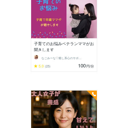
子育てのお悩みベテランママがお
聞きします
なごみーな♡癒し系心のサポーター
100
5.0
円
/分
(25)