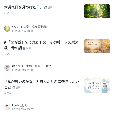
Excel:10年
PowerPoint:10年
Word:10年
Canva:1年
木漏れ日を見つけた日。
記事
得意分野
占い
悩み相談・カウンセリング
やさしさ100%
人間関係
お話し相手
仕事
恋愛
夫婦関係
悩み相談・カウンセリング
寄り添いたい
いお｜心に寄り添う霊視鑑定
2026/07/25 08:18
学歴
短期大学
1990年3月 ~ 1992年2月
# 「父が残してくれたもの」その後 ラスボス
公立高等学校
1986年3月 ~ 1990年2月
級 母の話
記事
語学力
コラム
英語
日常会話レベル
ゆうすけ 生活 働き方 住宅
2026/07/16 01:45
「私が悪いのかな」と思ったときに整理したい
こと
記事
コラム
Hashi＿はし
2026/07/10 13:37