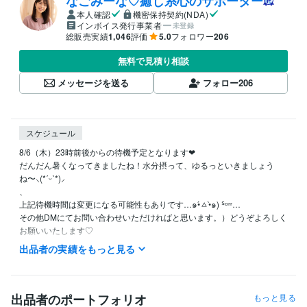
なごみーな♡癒し系心のサポーター
本人確認
機密保持契約(NDA)
インボイス発行事業者
未登録
総販売実績
1,046
評価
5.0
フォロワー
206
無料で見積り相談
メッセージを送る
フォロー
206
スケジュール
8/6（木）23時前後からの待機予定となります❤︎

だんだん暑くなってきましたね！水分摂って、ゆるっといきましょう
ね〜⸜(*ˊᵕˋ*)⸝‬

、

上記待機時間は変更になる可能性もありです…๑•́ㅿ•̀๑) ᔆᵒʳʳ…

その他DMにてお問い合わせいただければと思います。）どうぞよろしく
お願いいたします♡

出品者の実績をもっと見る
⭐️基本的には平日大体20時前後〜25時（前後する可能性あります）また
平日の日中待機していることもありますが、短時間のご対応となります

⭐️土・日：可能な限り

⭐️水曜は朝８時前後から断続的な待機予定となります

出品者のポートフォリオ
もっと見る