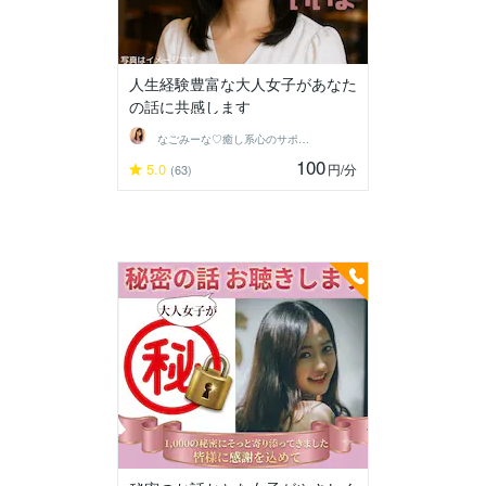
人生経験豊富な大人女子があなた
の話に共感します
なごみーな♡癒し系心のサポーター
100
5.0
円
/分
(63)