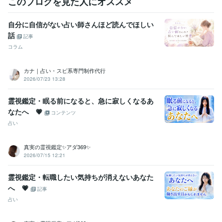
このブログを見た人にオススメ
自分に自信がない占い師さんほど読んでほしい
話
記事
コラム
カナ｜占い・スピ系専門制作代行
2026/07/23 13:28
霊視鑑定・眠る前になると、急に寂しくなるあ
なたへ 💗
コンテンツ
占い
真実の霊視鑑定✨アダ369✨
2026/07/15 12:21
霊視鑑定・転職したい気持ちが消えないあなた
へ 💗
記事
占い