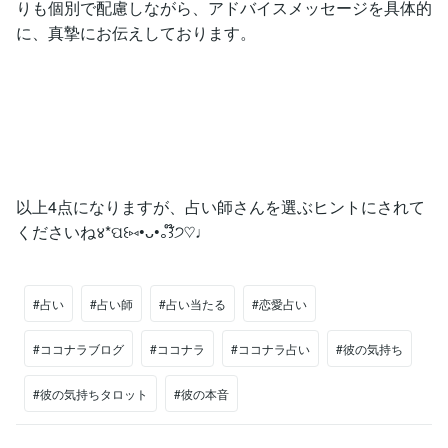
りも個別で配慮しながら、アドバイスメッセージを具体的
に、真摯にお伝えしております。
以上4点になりますが、占い師さんを選ぶヒントにされて
くださいね४*ପ꒰⑅︎•ᴗ•｡꒱໊੭♡︎♩︎
#占い
#占い師
#占い当たる
#恋愛占い
#ココナラブログ
#ココナラ
#ココナラ占い
#彼の気持ち
#彼の気持ちタロット
#彼の本音