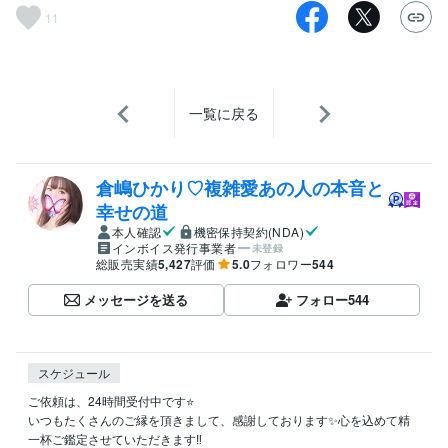
11
一覧に戻る
倉嶋ひかり♡複雑愛あの人の本音と
幸せの道
本人確認
機密保持契約(NDA)
インボイス発行事業者
未登録
総販売実績
5,427
評価
5.0
フォロワー
544
メッセージを送る
フォロー
544
スケジュール
ご依頼は、24時間受付中です⭐️

いつもたくさんのご縁を頂きまして、感謝しております✨心を込めて精
一杯ご鑑定させていただきます‼️
