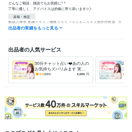
どんなご相談、雑談でもお気軽に^ ^

丁寧に優しく、アドバイスは的確に寄り添います✩︎⡱
資格・検定
数秘心理学 基礎クラス／標準クラス／マスタークラス認定証取得
取
出品者の実績をもっと見る
得年 : 2018年
アロマテラピーアドバイザー
取得年 : 2017年
数秘術鑑定士
取得年 : 2017年
タロットリーディングマスター
取得年 : 2009年
出品者の人気サービス
得意分野
占い
ワンオラクルメッセージ
30分チャット占い❤️あの人の
20
恋愛/人間関係総合
お気持ちズバリみます 実績5
ズバ
占い
チャット
000件‼️複雑愛あの人彼の気持
件‼
5.0
(689)
4,000
円
5.0
ちチャネリングタロット
雑愛