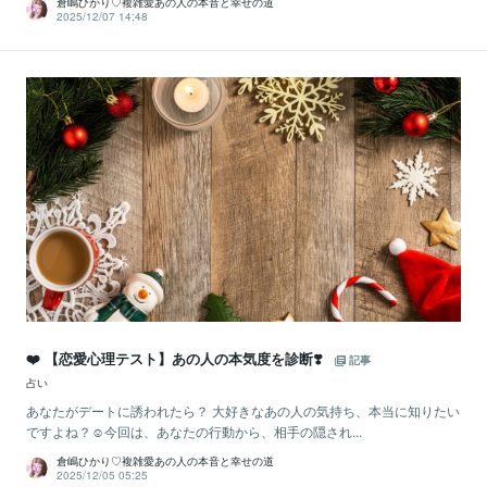
倉嶋ひかり♡複雑愛あの人の本音と幸せの道
2025/12/07 14:48
❤️ 【恋愛心理テスト】あの人の本気度を診断❣️
記事
占い
あなたがデートに誘われたら？ 大好きなあの人の気持ち、本当に知りたい
ですよね？☺️今回は、あなたの行動から、相手の隠され...
倉嶋ひかり♡複雑愛あの人の本音と幸せの道
2025/12/05 05:25