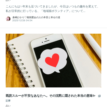
占い
こんにちは✨年末も近づいてきましたが、今日はいつもの趣向を変えて、
私が日常的に行っている、「地域猫ボランティア」について...
倉嶋ひかり♡複雑愛あの人の本音と幸せの道
2025/12/26 04:04
既読スルーが不安なあなたへ。その沈黙に隠された本当の意味✨
記事
占い