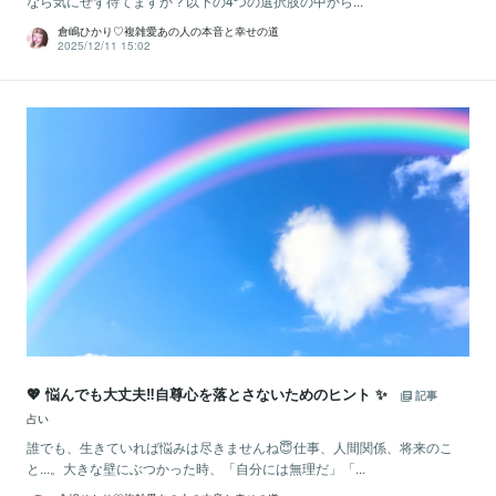
なら気にせず待てますか？以下の4つの選択肢の中から...
倉嶋ひかり♡複雑愛あの人の本音と幸せの道
2025/12/11 15:02
💖 悩んでも大丈夫‼️自尊心を落とさないためのヒント ✨
記事
占い
誰でも、生きていれば悩みは尽きませんね😇仕事、人間関係、将来のこ
と...。大きな壁にぶつかった時、「自分には無理だ」「...