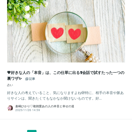
💖好きな人の「本音」は、この仕草に出る❣️会話で試すたった一つの
裏ワザ✨
記事
占い
好きな人の考えていること、気になりますよね🫣特に、相手の本音や脈あ
りサインは、聞きたくてもなかなか聞けないものです。好...
倉嶋ひかり♡複雑愛あの人の本音と幸せの道
2025/11/26 14:59