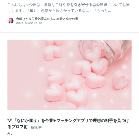
こんにちは✨今日は、素敵なご縁や愛を引き寄せる恋愛開運についてお届
けします。「最近、恋愛から遠ざかっているな…」「もっと...
倉嶋ひかり♡複雑愛あの人の本音と幸せの道
2025/12/22 06:18
💡 「なにか違う」を卒業✨マッチングアプリで理想の相手を見つけ
るプロフ術
記事
占い