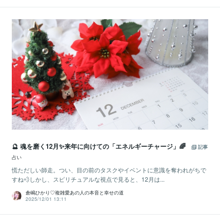
🔮 魂を磨く12月✨来年に向けての「エネルギーチャージ」🌈
記事
占い
慌ただしい師走。つい、目の前のタスクやイベントに意識を奪われがちで
すね💨しかし、スピリチュアルな視点で見ると、12月は...
倉嶋ひかり♡複雑愛あの人の本音と幸せの道
2025/12/01 13:11