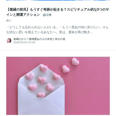
【復縁の前兆】もうすぐ奇跡が起きる？スピリチュアル的な5つのサ
インと開運アクション
記事
占い
「どうしても忘れられない人がいる」「もう一度あの頃に戻りたい」そん
な切ない思いを抱えているあなたへ。実は、運命が再び動き...
倉嶋ひかり♡複雑愛あの人の本音と幸せの道
2026/02/20 00:48