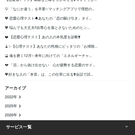
💡 「なにか違う」を卒業✨マッチングアプリで理想の...
💖 恋愛心理テスト🔔あなたの「恋の駆け引き」タイ...
💖 悩んでも大丈夫‼️自尊心を落とさないためのヒン...
❤️ 【恋愛心理テスト】あの人の本気度を診断❣️
🧹✨【心理テスト】あなたの性格にピッタリの「お掃除...
🔮 魂を磨く12月✨来年に向けての「エネルギーチャ...
💔 「沼」から抜け出せない 心が疲弊する恋愛のサイ...
💖好きな人の「本音」は、この仕草に出る❣️会話で試...
アーカイブ
2022年
2025年
2026年