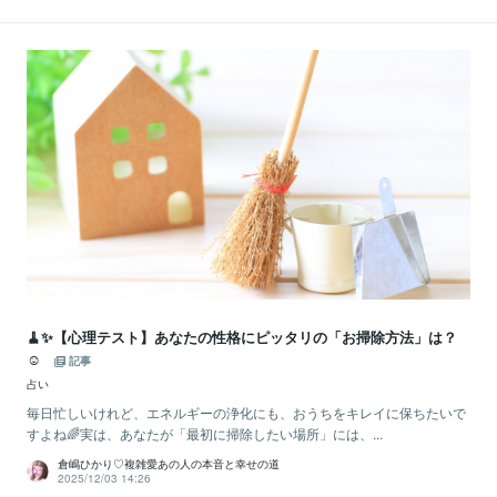
🧹✨【心理テスト】あなたの性格にピッタリの「お掃除方法」は？
☺️
記事
占い
毎日忙しいけれど、エネルギーの浄化にも、おうちをキレイに保ちたいで
すよね🌈実は、あなたが「最初に掃除したい場所」には、...
倉嶋ひかり♡複雑愛あの人の本音と幸せの道
2025/12/03 14:26