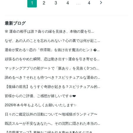
…
1
2
3
4
4
最新ブログ
🌸 運命の相手は誰？偽りの縁を見抜き、本物の愛を引...
なぜ、あの人のことを忘れられない？心の裏では何が起こ...
運命が変わる✨恋の「停滞期」を抜け出す魔法のヒント...
頑張るのをやめた瞬間、恋は動き出す✨運命を引き寄せる...
マッチングアプリの初デートで「脈あり」を見抜く3つの...
諦めるべき？それとも待つべき？スピリチュアルな運命の...
【復縁の前兆】もうすぐ奇跡が起きる？スピリチュアル的...
皆様からのご評価、ご感想が嬉しいです☺️❤️
2026年🎍今年もよろしくお願いいたします✨
日々のご鑑定以外の活動について〜地域猫ボランティア〜
既読スルーが不安なあなたへ。その沈黙に隠された本当の...
【恋愛運アップ】素敵なご縁を引き寄せる❣️今すぐでき...