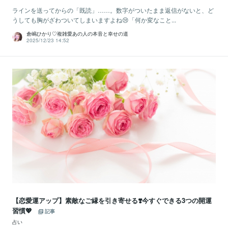
ラインを送ってからの「既読」……。数字がついたまま返信がないと、ど
うしても胸がざわついてしまいますよね😢「何か変なこと...
倉嶋ひかり♡複雑愛あの人の本音と幸せの道
2025/12/23 14:52
【恋愛運アップ】素敵なご縁を引き寄せる❣️今すぐできる3つの開運
習慣💖
記事
占い