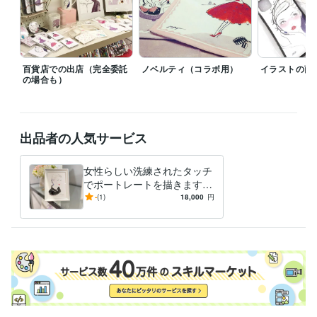
百貨店での出店（完全委託
ノベルティ（コラボ用）
イラストの商
の場合も）
出品者の人気サービス
女性らしい洗練されたタッチ
でポートレートを描きます
ハイブランドから依頼多数の
-
(1)
18,000
円
女性らしいテイストでバスト
アップを