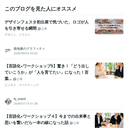
このブログを見た人にオススメ
デザインフェスタ初出展で気づいた、ロゴが人
を引き寄せる瞬間
記事
デザイン・イラスト
路地裏のグラフィティ
2026/08/04 20:20
【言語化×ワークショップ5】驚き！「どう出し
ていこうか」が「人を育てたい」になった！言
葉...
記事
ビジネス・マーケティング
hj_onishi
2026/07/15 01:38
【言語化×ワークショップ４】今までの出来事と
思いを繋いだら一本の線になった話
記事