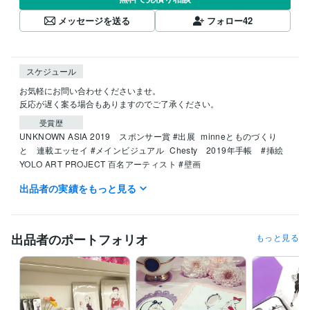
メッセージを送る
フォロー
42
スケジュール
お気軽にお問い合わせくださいませ。

反応が遅く案る場合もありますのでご了承ください。
受賞歴
UNKNOWN ASIA 2019　スポンサー賞 #出展
minneとものづくり
と　連載エッセイ #メインビジュアル
Chesty　2019年手帳　#挿絵
YOLO ART PROJECT ‪百名アーティスト #壁画
出品者の実績をもっと見る
得意分野
イラスト作成・漫画制作
ブランディング向けたオリジナルイラスト
コスメ
スパ
美容
化粧品
エステ
ヨガ
スキンケア
ボディケア
整形
出品者のポートフォリオ
もっと見る