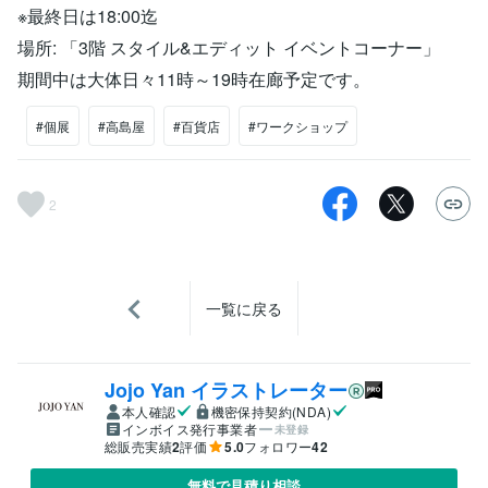
※最終日は18:00迄
場所: 「3階 スタイル&エディット イベントコーナー」
期間中は大体日々11時～19時在廊予定です。
#個展
#高島屋
#百貨店
#ワークショップ
2
一覧に戻る
Jojo Yan イラストレーター
本人確認
機密保持契約(NDA)
インボイス発行事業者
未登録
総販売実績
2
評価
5.0
フォロワー
42
無料で見積り相談