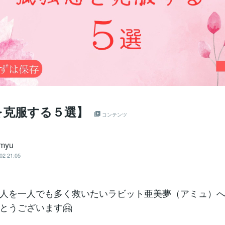
を克服する５選】
コンテンツ
amyu
02 21:05
人を一人でも多く救いたいラビット亜美夢（アミュ）
とうございます🤗