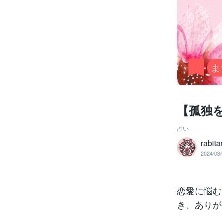
【孤独
占い
rabit
2024/03/
恋愛に悩む
き、ありが