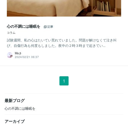
心の不調には睡眠を
記事
コラム
試験週間、私の心はたいてい荒れていました。問題が解けなくて泣き叫
び、自傷行為も何度もしました。夜中の２時３時まで起きてい...
Maき
2024/02/21 06:37
1
最新ブログ
心の不調には睡眠を
アーカイブ