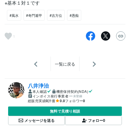
※基本１対１です
#風水
#奇門遁甲
#吉方位
#愚痴
1
一覧に戻る
八井浄治
本人確認
機密保持契約(NDA)
インボイス発行事業者
未登録
総販売実績
0
評価
0.0
フォロワー
0
無料で見積り相談
メッセージを送る
フォロー
0