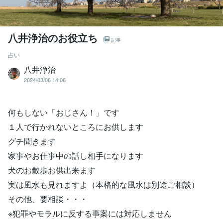
八井浄治のお役立ち
記事
占い
八井浄治
2024/03/06 14:06
何もしない「おじさん！」です
１人で行かれないところにお供します
グチ聞きます
家事やお仕事中の話し相手になります
犬のお散歩お供出来ます
実は風水も見れますよ（本格的な風水は別途ご相談）
その他、要相談・・・
※犯罪やモラルに反する事案には対応しません