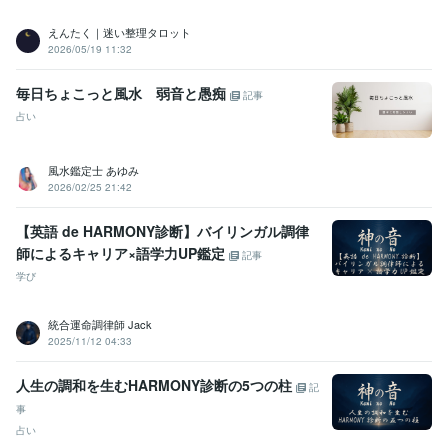
えんたく｜迷い整理タロット
2026/05/19 11:32
毎日ちょこっと風水 弱音と愚痴
記事
占い
風水鑑定士 あゆみ
2026/02/25 21:42
【英語 de HARMONY診断】バイリンガル調律
師によるキャリア×語学力UP鑑定
記事
学び
統合運命調律師 Jack
2025/11/12 04:33
人生の調和を生むHARMONY診断の5つの柱
記
事
占い