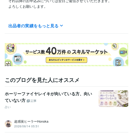
それ以降のお申込みについては翌日ご返信させていただきます。

よろしくお願いします。

出品者の実績をもっと見る
資格・検定
認定レイキヒーラー
取得年 : 2022年
得意分野
占い
ヒーリング・エネルギーワーク
このブログを見た人にオススメ
ホーリーファイヤレイキが向いている方、向い
ていない方
記事
占い
超感覚ヒーラーHonoka
2026/06/14 05:51