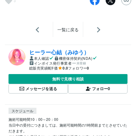
3
一覧に戻る
ヒーラー心結（みゆう）
本人確認
機密保持契約(NDA)
インボイス発行事業者
未登録
総販売実績
0
評価
0.0
フォロワー
0
無料で見積り相談
メッセージを送る
フォロー
0
スケジュール
施術可能時間10：00～20：00

当日中の受付につきましては、施術可能時間の1時間前までとさせていた
だきます。
