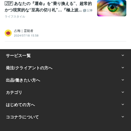
🇯🇵 あなたの『運命』を“乗り換える”、超常的
かつ現実的な“至高の切り札”…『極上波...
記事
ライフスタイル
占梅｜霊能者
2024/07/18 15:58