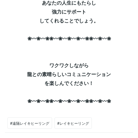
あなたの人生にもたらし
強力にサポート
してくれることでしょう。
❀〰❀〰❀❀〰❀〰❀〰❀〰❀❀〰❀〰❀
ワクワクしながら
龍との素晴らしい
コミュニケーション
を楽しんでください！
❀〰❀〰❀❀〰❀〰❀〰❀〰❀❀〰❀〰❀
#遠隔レイキヒーリング
#レイキヒーリング