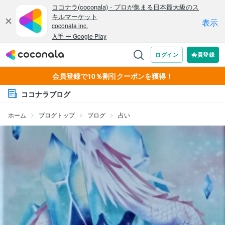
会員登録で10％割引クーポンを獲得！
ココナラブログ
ホーム
ブログトップ
ブログ
占い