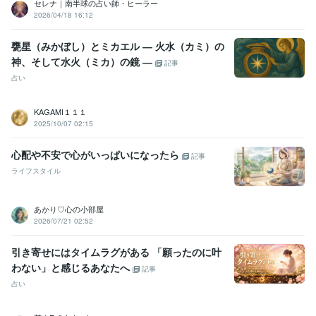
セレナ｜南半球の占い師・ヒーラー
2026/04/18 16:12
甕星（みかぼし）とミカエル ― 火水（カミ）の
神、そして水火（ミカ）の鏡 ―
記事
占い
KAGAMI１１１
2025/10/07 02:15
心配や不安で心がいっぱいになったら
記事
ライフスタイル
あかり♡心の小部屋
2026/07/21 02:52
引き寄せにはタイムラグがある 「願ったのに叶
わない」と感じるあなたへ
記事
占い