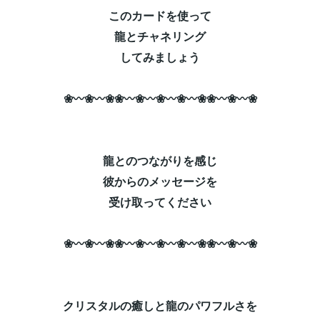
このカードを使って
龍と
チャネリング
してみましょう
❀〰❀〰❀❀〰❀〰❀〰❀〰❀❀〰❀〰❀
龍とのつながりを感じ
彼からのメッセージを
受け取ってください
❀〰❀〰❀❀〰❀〰❀〰❀〰❀❀〰❀〰❀
クリスタルの癒しと龍のパワフルさを