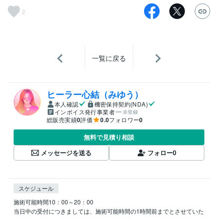
2
一覧に戻る
ヒーラー心結（みゆう）
本人確認
機密保持契約(NDA)
インボイス発行事業者
未登録
総販売実績
0
評価
0.0
フォロワー
0
無料で見積り相談
メッセージを送る
フォロー
0
スケジュール
施術可能時間10：00～20：00

当日中の受付につきましては、施術可能時間の1時間前までとさせていた