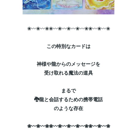
❀〰❀〰❀❀〰❀〰❀〰❀〰❀❀〰❀〰❀
この特別なカードは
神様や龍からのメッセージを
受け取れる魔法の道具
まるで
🐉龍と会話するための
携帯電話
のような存在
❀〰❀〰❀❀〰❀〰❀〰❀〰❀❀〰❀〰❀