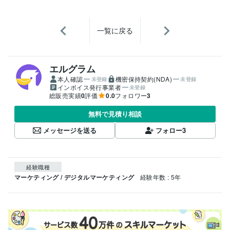
一覧に戻る
エルグラム
本人確認
機密保持契約(NDA)
未登録
未登録
インボイス発行事業者
未登録
総販売実績
0
評価
0.0
フォロワー
3
無料で見積り相談
メッセージを送る
フォロー
3
経験職種
マーケティング / デジタルマーケティング
経験年数 : 5年