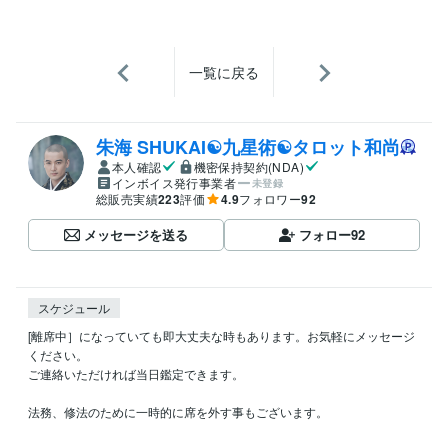
一覧に戻る
朱海 SHUKAI☯九星術☯タロット和尚
本人確認
機密保持契約(NDA)
インボイス発行事業者
未登録
総販売実績
223
評価
4.9
フォロワー
92
メッセージを送る
フォロー
92
スケジュール
[離席中］になっていても即大丈夫な時もあります。お気軽にメッセージ
ください。

ご連絡いただければ当日鑑定できます。

法務、修法のために一時的に席を外す事もございます。
