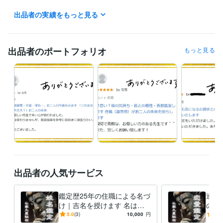
ーーーーーーーーー

出品者の実績をもっと見る
☸ テキスト鑑定☸ 

ーーーーーーーーー

こちらは いつでも受付できます

出品者のポートフォリオ
もっと見る
御心の深層に響く鑑定を

できる限り

早くお届けできるように

精進しております

24時間以内にお返事いたします

基本的に、真言念誦の後に

テキスト鑑定を修しております

いただいたご縁を大切に

誠心誠意の鑑定をお伝えします

出品者の人気サービス
なお、鑑定のお渡しが

深夜になることもあります

鑑定歴25年の住職による名づ
連絡
け｜吉名を授けます 名は体
の本
夜間は

を表す｜赤ちゃん・会社名・
ご関
5.0
(3)
10,000
円
5.0
通知をオフにしてお休みください
