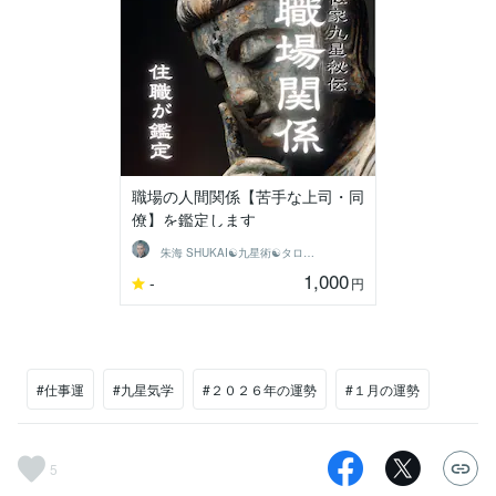
職場の人間関係【苦手な上司・同
僚】を鑑定します
朱海 SHUKAI☯九星術☯タロット和尚
1,000
-
円
#仕事運
#九星気学
#２０２６年の運勢
#１月の運勢
5