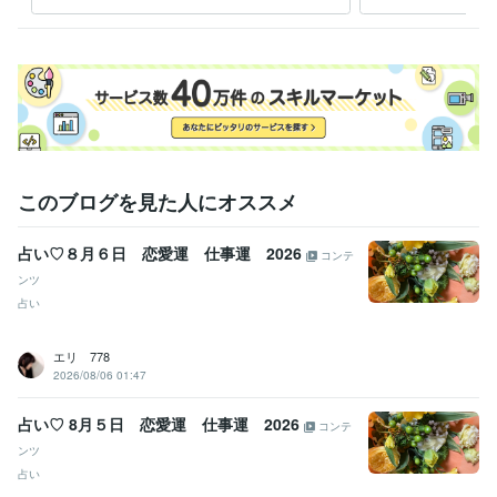
改名【姓名判断×九星気学】
経験職種
ライフスタイル・その他 / 占い師
経験年数 : 25年
ライフスタイル・その他 / その他
経験年数 : 20年
受賞歴
ココナラ初出品
法話会　コロナ前まで15年くらい毎月法話会してま
した
テキスト鑑定初購入いただきました！
電話占い初購入いただき
ました！
レギュラーランク獲得
電話占い初☆５いただきました！
このブログを見た人にオススメ
プロンズランク獲得
プラチナランク獲得
占い♡８月６日 恋愛運 仕事運 2026
その他ツール
コンテ
真言密教:26年
チベット密教:10年
タイ仏教:0年
仏教:30年
瞑想:30年
ンツ
巡礼先達:10年
占い
語学力
エリ 778
タイ語
日常会話レベル
2026/08/06 01:47
占い♡ 8月５日 恋愛運 仕事運 2026
コンテ
ンツ
占い