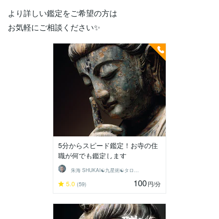
より詳しい鑑定をご希望の方は
お気軽にご相談ください✨
5分からスピード鑑定！お寺の住
職が何でも鑑定します
朱海 SHUKAI☯九星術☯タロット和尚
100
5.0
円
/分
(59)