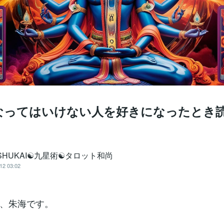
なってはいけない人を好きになったとき
SHUKAI☯九星術☯タロット和尚
12 03:02
、朱海です。