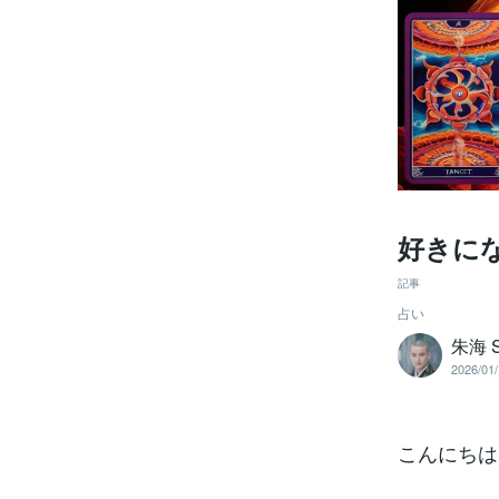
好きに
記事
占い
朱海 
2026/01/
こんにちは