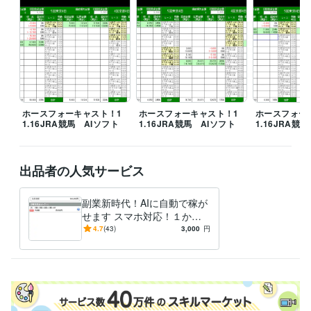
ホースフォーキャスト！1
ホースフォーキャスト！1
ホースフォー
1.16JRA競馬 AIソフト
1.16JRA競馬 AIソフト
1.16JRA競
出品者の人気サービス
副業新時代！AIに自動で稼が
せます スマホ対応！１か月
（４週）プラン創設
4.7
(43)
3,000
円