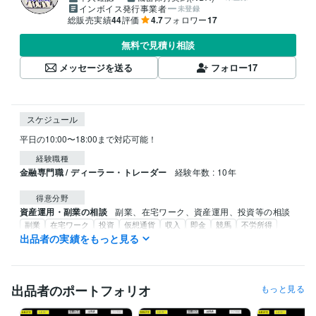
インボイス発行事業者
未登録
総販売実績
44
評価
4.7
フォロワー
17
無料で見積り相談
メッセージを送る
フォロー
17
スケジュール
平日の10:00〜18:00まで対応可能！
経験職種
金融専門職 / ディーラー・トレーダー
経験年数 : 10年
得意分野
資産運用・副業の相談
副業、在宅ワーク、資産運用、投資等の相談
副業
在宅ワーク
投資
仮想通貨
収入
即金
競馬
不労所得
AIソフト
出品者の実績をもっと見る
出品者のポートフォリオ
もっと見る