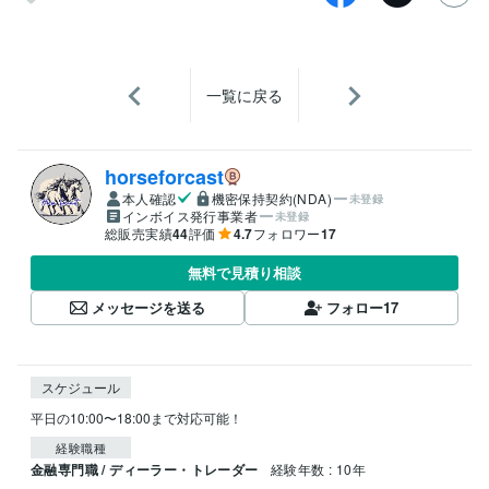
一覧に戻る
horseforcast
本人確認
機密保持契約(NDA)
未登録
インボイス発行事業者
未登録
総販売実績
44
評価
4.7
フォロワー
17
無料で見積り相談
メッセージを送る
フォロー
17
スケジュール
平日の10:00〜18:00まで対応可能！
経験職種
金融専門職 / ディーラー・トレーダー
経験年数 : 10年