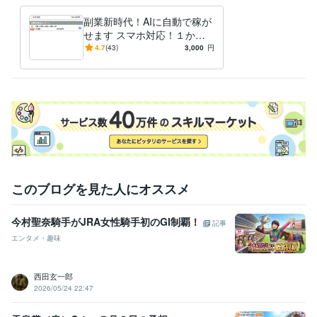
副業新時代！AIに自動で稼が
せます スマホ対応！１か月
（４週）プラン創設
4.7
(43)
3,000
円
このブログを見た人にオススメ
今村聖奈騎手がJRA女性騎手初のGI制覇！
記事
エンタメ・趣味
西田玄一郎
2026/05/24 22:47