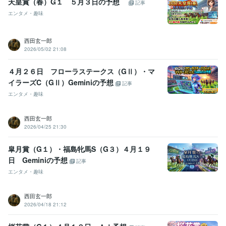
天皇賞（春）G１ ５月３日の予想
記事
エンタメ・趣味
西田玄一郎
2026/05/02 21:08
４月２６日 フローラステークス（GⅡ）・マ
イラーズC（GⅡ）Geminiの予想
記事
エンタメ・趣味
西田玄一郎
2026/04/25 21:30
皐月賞（G１）・福島牝馬S（G３）４月１９
日 Geminiの予想
記事
エンタメ・趣味
西田玄一郎
2026/04/18 21:12