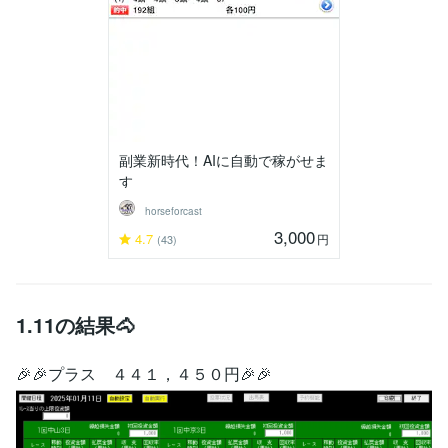
副業新時代！AIに自動で稼がせま
す
horseforcast
3,000
4.7
円
(43)
1.11の結果🐴
🎉🎉プラス ４４１，４５０円🎉🎉