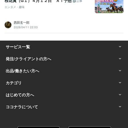
桜花賞（G１）４月１２日 ＡＩ予想
記事
エンタメ・趣味
西田玄一郎
2026/04/11 22:03