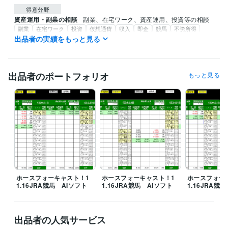
得意分野
資産運用・副業の相談
副業、在宅ワーク、資産運用、投資等の相談
副業
在宅ワーク
投資
仮想通貨
収入
即金
競馬
不労所得
AIソフト
出品者の実績をもっと見る
出品者のポートフォリオ
もっと見る
ホースフォーキャスト！1
ホースフォーキャスト！1
ホースフォー
1.16JRA競馬 AIソフト
1.16JRA競馬 AIソフト
1.16JRA競
出品者の人気サービス