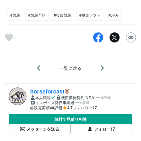
#競馬
#競馬予想
#投資競馬
#投資ソフト
#JRA
2
一覧に戻る
horseforcast
本人確認
機密保持契約(NDA)
未登録
インボイス発行事業者
未登録
総販売実績
44
評価
4.7
フォロワー
17
無料で見積り相談
メッセージを送る
フォロー
17