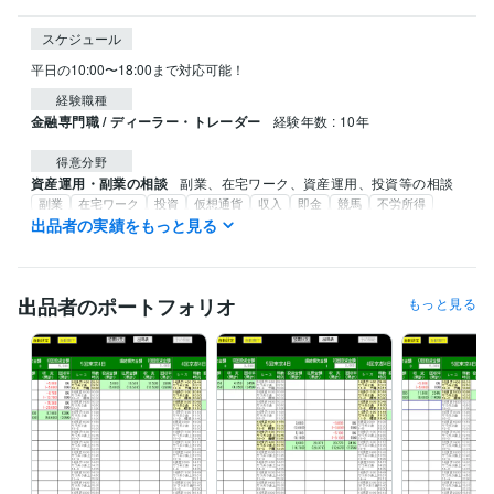
スケジュール
平日の10:00〜18:00まで対応可能！
経験職種
金融専門職 / ディーラー・トレーダー
経験年数 : 10年
得意分野
資産運用・副業の相談
副業、在宅ワーク、資産運用、投資等の相談
副業
在宅ワーク
投資
仮想通貨
収入
即金
競馬
不労所得
AIソフト
出品者の実績をもっと見る
出品者のポートフォリオ
もっと見る