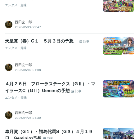
エンタメ・趣味
西田玄一郎
2026/05/24 22:47
天皇賞（春）G１ ５月３日の予想
記事
エンタメ・趣味
西田玄一郎
2026/05/02 21:08
４月２６日 フローラステークス（GⅡ）・マ
イラーズC（GⅡ）Geminiの予想
記事
エンタメ・趣味
西田玄一郎
2026/04/25 21:30
皐月賞（G１）・福島牝馬S（G３）４月１９
日 Geminiの予想
記事