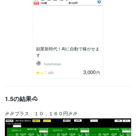
副業新時代！AIに自動で稼がせま
す
horseforcast
3,000
4.7
円
(43)
1.5の結果🐴
🎉🎉プラス １０，１６０円🎉🎉