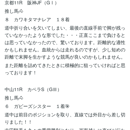
京都11R 阪神JF（GⅠ）
推し馬🐴
８ カワキタマナレア １８着
道中折り合いを欠いてしまい、最後の直線手前で脚が残っ
ていなかったような形でした・・・正直ここまで負けると
は思っていなかったので、驚いております。距離的な適性
かもしれません。血統からは走れるのですが、少し短めの
距離で末脚を生かすような競馬が良いのかもしれません。
また距離を詰めてきたときに積極的に狙っていければと思
っております！
中山11R カペラS（GⅢ）
推し馬🐴
６ ガビーズシスター １着🎯
道中は前目のポジションを取り、直線では外目から差し切
りました！！