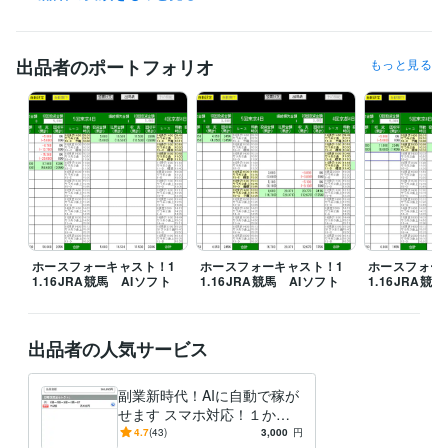
出品者のポートフォリオ
もっと見る
ホースフォーキャスト！1
ホースフォーキャスト！1
ホースフォー
1.16JRA競馬 AIソフト
1.16JRA競馬 AIソフト
1.16JRA競
出品者の人気サービス
副業新時代！AIに自動で稼が
せます スマホ対応！１か月
（４週）プラン創設
4.7
(43)
3,000
円