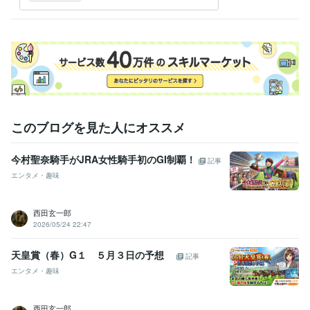
このブログを見た人にオススメ
今村聖奈騎手がJRA女性騎手初のGI制覇！
記事
エンタメ・趣味
西田玄一郎
2026/05/24 22:47
天皇賞（春）G１ ５月３日の予想
記事
エンタメ・趣味
西田玄一郎