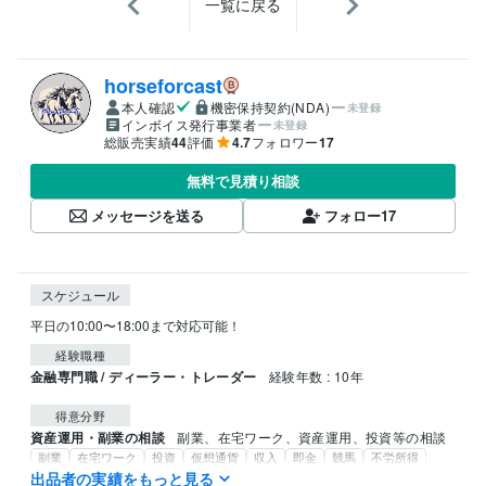
一覧に戻る
horseforcast
本人確認
機密保持契約(NDA)
未登録
インボイス発行事業者
未登録
総販売実績
44
評価
4.7
フォロワー
17
無料で見積り相談
メッセージを送る
フォロー
17
スケジュール
平日の10:00〜18:00まで対応可能！
経験職種
金融専門職 / ディーラー・トレーダー
経験年数 : 10年
得意分野
資産運用・副業の相談
副業、在宅ワーク、資産運用、投資等の相談
副業
在宅ワーク
投資
仮想通貨
収入
即金
競馬
不労所得
AIソフト
出品者の実績をもっと見る