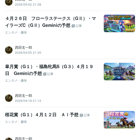
2026/05/02 21:08
４月２６日 フローラステークス（GⅡ）・マ
イラーズC（GⅡ）Geminiの予想
記事
エンタメ・趣味
西田玄一郎
2026/04/25 21:30
皐月賞（G１）・福島牝馬S（G３）４月１９
日 Geminiの予想
記事
エンタメ・趣味
西田玄一郎
2026/04/18 21:12
桜花賞（G１）４月１２日 ＡＩ予想
記事
エンタメ・趣味
西田玄一郎