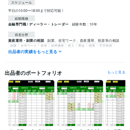
スケジュール
平日の10:00〜18:00まで対応可能！
経験職種
金融専門職 / ディーラー・トレーダー
経験年数 : 10年
得意分野
資産運用・副業の相談
副業、在宅ワーク、資産運用、投資等の相談
副業
在宅ワーク
投資
仮想通貨
収入
即金
競馬
不労所得
AIソフト
出品者の実績をもっと見る
出品者のポートフォリオ
もっと見る