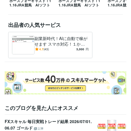
ホースフォーキャスト！1
ホースフォーキャスト！1
ホースフォー
1.16JRA競馬 AIソフト
1.16JRA競馬 AIソフト
1.16JRA競
出品者の人気サービス
副業新時代！AIに自動で稼が
せます スマホ対応！１か月
（４週）プラン創設
4.7
(43)
3,000
円
このブログを見た人にオススメ
FXスキャル 毎日実戦トレード結果 2026/07/01.
06.07 ゴールド
記事