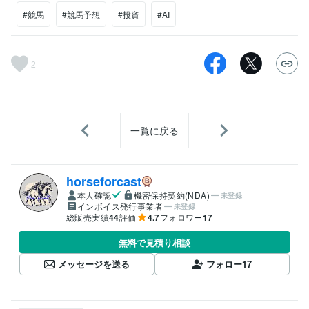
#競馬
#競馬予想
#投資
#AI
2
一覧に戻る
horseforcast
本人確認
機密保持契約(NDA)
未登録
インボイス発行事業者
未登録
総販売実績
44
評価
4.7
フォロワー
17
無料で見積り相談
メッセージを送る
フォロー
17