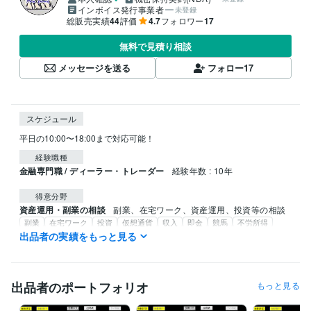
インボイス発行事業者
未登録
総販売実績
44
評価
4.7
フォロワー
17
無料で見積り相談
メッセージを送る
フォロー
17
スケジュール
平日の10:00〜18:00まで対応可能！
経験職種
金融専門職 / ディーラー・トレーダー
経験年数 : 10年
得意分野
資産運用・副業の相談
副業、在宅ワーク、資産運用、投資等の相談
副業
在宅ワーク
投資
仮想通貨
収入
即金
競馬
不労所得
AIソフト
出品者の実績をもっと見る
出品者のポートフォリオ
もっと見る