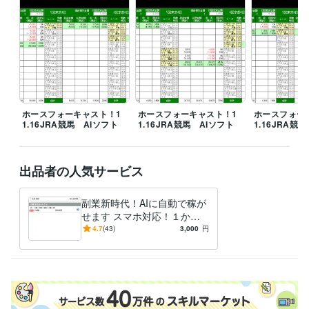
ホースフォーキャスト！1
ホースフォーキャスト！1
ホースフォー
1.16JRA競馬 AIソフト
1.16JRA競馬 AIソフト
1.16JRA競
出品者の人気サービス
副業新時代！AIに自動で稼が
せます スマホ対応！１か月
（４週）プラン創設
4.7
(43)
3,000
円