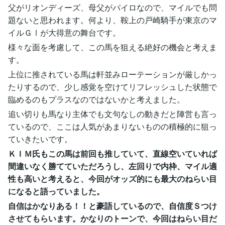
父がリオンディーズ、母父がパイロなので、マイルでも問
題ないと思われます。何より、鞍上の戸崎騎手が東京のマ
イルＧⅠが大得意の舞台です。
様々な面を考慮して、この馬を狙える絶好の機会と考えま
す。
上位に推されている馬は軒並みローテーションが厳しかっ
たりするので、少し感覚を空けてリフレッシュした状態で
臨めるのもプラスなのではないかと考えました。
追い切りも馬なり主体でも文句なしの動きだと陣営も言っ
ているので、ここは人気があまりないものの積極的に狙っ
ていきたいです。
ＫＩＭ氏もこの馬は前回も推していて、直線空いていれば
間違いなく勝てていただろうし、左回りで内枠、マイル適
性も高いと考えると、今回がオッズ的にも最大のねらい目
になると語っていました。
自信はかなりある！！と豪語しているので、自信度Ｓつけ
させてもらいます。かなりのトーンで、今回はねらい目だ