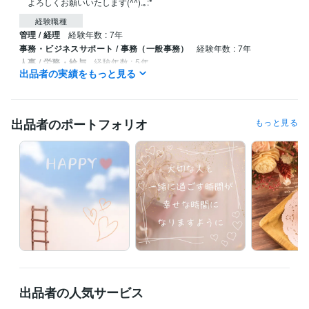
　よろしくお願いいたします(^^).｡:*
経験職種
管理 / 経理
経験年数 : 7年
事務・ビジネスサポート / 事務（一般事務）
経験年数 : 7年
人事 / 労務・給与
経験年数 : 5年
出品者の実績をもっと見る
ライフスタイル・その他 / カウンセラー・コーチ
経験年数 : 1年
資格・検定
メンタル心理カウンセラー
取得年 : 2023年
出品者のポートフォリオ
もっと見る
上級心理カウンセラー
取得年 : 2023年
得意分野
悩み相談・カウンセリング
人間関係のお悩み
子育てのお悩み
パー
トナーとの関係のお悩み
親との関係のお悩み
出品者の人気サービス