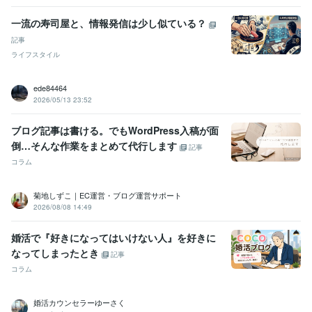
一流の寿司屋と、情報発信は少し似ている？
記事
ライフスタイル
ede84464
2026/05/13 23:52
ブログ記事は書ける。でもWordPress入稿が面
倒…そんな作業をまとめて代行します
記事
コラム
菊地しずこ｜EC運営・ブログ運営サポート
2026/08/08 14:49
婚活で『好きになってはいけない人』を好きに
なってしまったとき
記事
コラム
婚活カウンセラーゆーさく