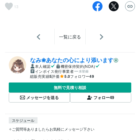
13
一覧に戻る
なみ❀あなたの心により添います
本人確認
機密保持契約(NDA)
インボイス発行事業者
未登録
総販売実績
5
評価
5.0
フォロワー
49
無料で見積り相談
メッセージを送る
フォロー
49
スケジュール
✧ご質問等ありましたらお気軽にメッセージ下さい
