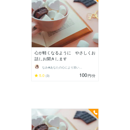
心が軽くなるように やさしくお
話しお聞きします
なみ❀あなたの心により添います
100
5.0
円
/分
(3)