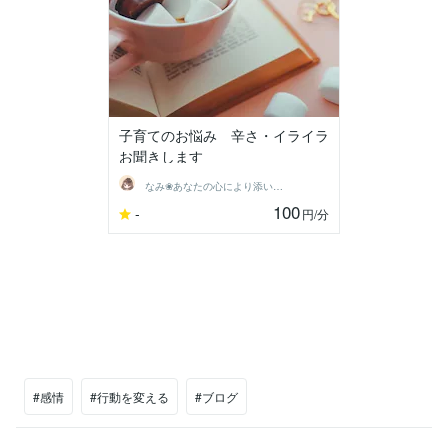
子育てのお悩み 辛さ・イライラ
お聞きします
なみ❀あなたの心により添います
100
-
円
/分
#感情
#行動を変える
#ブログ