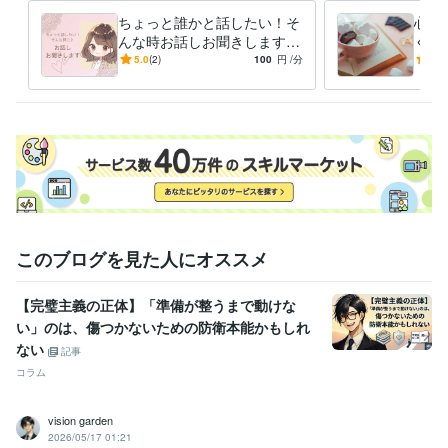
ちょっと誰かと話したい！そ
心が
んな時お話しお聞きします
くお
５分でも♪一緒にお話ししま
い・
5.0
(2)
100
円
/分
5.0
せんか❀
なた
このブログを見た人にオススメ
【完璧主義の正体】「準備が整うまで動けな
い」のは、傷つかないための防衛本能かもしれ
ない
記事
コラム
vision garden
2026/05/17 01:21