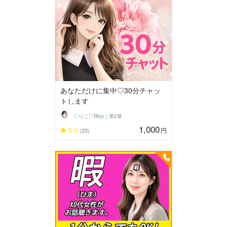
あなただけに集中♡30分チャッ
トします
♡りこ♡Rico｜第2章
1,000
5.0
円
(25)