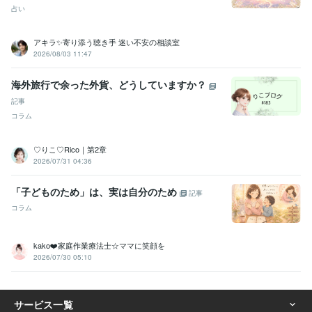
得意分野
占い
悩み相談・カウンセリング
♡なんでもポジティブ変換する
♡逆境に
強い
♡好奇心旺盛
♡傾聴力&共感力
♡アイデアがひらめく
♡変化
アキラ✨寄り添う聴き手 迷い不安の相談室
を恐れない
♡マルチタスクをこなす
♡礼節を重んじる
♡文章を書
2026/08/03 11:47
く
♡癒し系ボイス
ハンドメイド制作
認定講師
海外旅行で余った外貨、どうしていますか？
記事
コラム
♡りこ♡Rico｜第2章
2026/07/31 04:36
「子どものため」は、実は自分のため
記事
コラム
kako❤️家庭作業療法士☆ママに笑顔を
2026/07/30 05:10