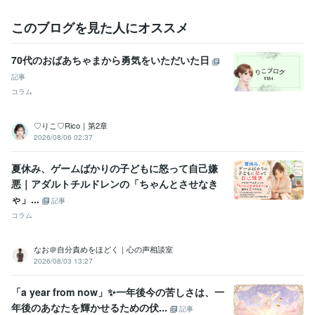
事務・ビジネスサポート / 事務（一般事務）
経験年数 : 8年
事務・ビジネスサポート / 秘書
経験年数 : 4年
このブログを見た人にオススメ
ライフスタイル・その他 / 講師・インストラクター
経験年数 : 5年
70代のおばあちゃまから勇気をいただいた日
受賞歴
Instagramスタート
noteスタート
ココナラ電話相談スタート　　1/2
記事
3〜
ココナラレギュラーランク♡ありがとうございます
ココナラシ
コラム
ルバーランク♡ありがとうございます
ココナラ電話相談30件達成♡
ありがとうございます
ココナラゴールドランク♡ありがとうござい
♡りこ♡Rico｜第2章
ます
ココナラ電話相談40件達成♡ありがとうございます
ココナラ電
2026/08/06 02:37
話相談60件達成♡ありがとうございます
ココナラプラチナランク♡
ありがとうございます
ココナラ電話相談80件達成♡ありがとうござ
夏休み、ゲームばかりの子どもに怒って自己嫌
います
ココナラ電話相談100件達成♡ありがとうございます
ココナ
悪｜アダルトチルドレンの「ちゃんとさせなき
ラプラチナランク継続中♡ありがとうございます
ココナラコンテン
ゃ」...
ツマーケット初出品♡ありがとうございます
ココナラ1年継続♡あり
記事
がとうございます
新サービススタート♡ありがとうございます
ココ
コラム
ナラ電話相談200件達成♡ありがとうございます
ココナラ交流会初参
加♡ありがとうございます
ココナラ交流会2回目参加♡ありがとうご
なお＠自分責めをほどく｜心の声相談室
ざいます
2026/08/03 13:27
ビジネス・クリエイティブツール
「a year from now」✨一年後今の苦しさは、一
Canva:5年
年後のあなたを輝かせるための伏...
記事