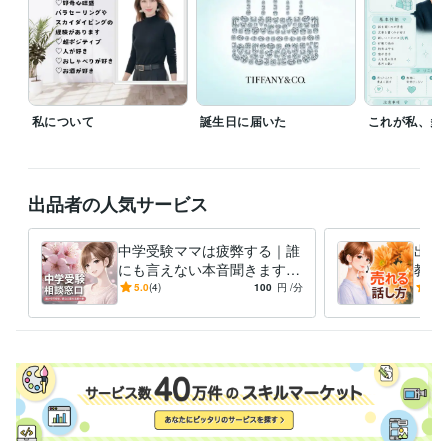
堂々とクーポン使ってね！

https://coconala.com/pservices/4302182

✼••┈┈┈┈••✼••┈┈┈┈••✼

私について
誕生日に届いた
これが私、多
基本情報( ^-^)⊃⌒︎︎♡

【電話相談】

7:00〜22:00

出品者の人気サービス
断続的に待機しています。

中学受験ママは疲弊する｜誰
出品
【ブログ】

にも言えない本音聞きます
教室
私のことを少しでも知っていただけるようにブログを書いています。良
ママだって頑張ってる！その
お顔
5.0
(4)
100
円
/分
5.0
かったらご覧くださいませ。

想いを聞かせてください
方や
【コンテンツ】

コンテンツマーケットに初出品しました♡

https://coconala.com/contents_market/articles/cmj3yieew06foas0h6i0ikx
経験職種