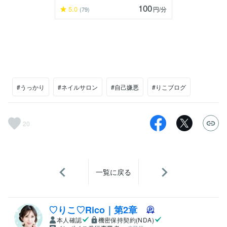
100
5.0
円
/分
(79)
#うっかり
#ネイルサロン
#自己嫌悪
#りこブログ
20
一覧に戻る
♡りこ♡Rico｜第2章
本人確認
機密保持契約(NDA)