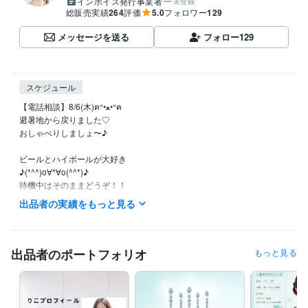
インボイス発行事業者
未登録
総販売実績
264
評価
5.0
フォロワー
129
メッセージを送る
フォロー
129
スケジュール
【電話相談】8/6(木)ฅᐡ•ﻌ•ᐡฅ 

避暑地から戻りました♡

おしゃべりしましょ〜♪

ビールとハイボールが大好き

♪(*^^)o∀*∀o(^^*)♪

待機中はそのままどうぞ！！

本日もお待ちしています。

出品者の実績をもっと見る
※離席中も対応可能な場合がございますので、お気軽にお声がけください
ね〜♪

出品者のポートフォリオ
もっと見る
【新サービスリリースしました】

オンライン自習室

https://coconala.com/services/4298715
