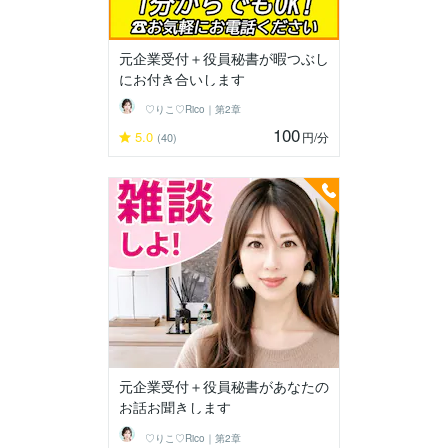
元企業受付＋役員秘書が暇つぶし
にお付き合いします
♡りこ♡Rico｜第2章
100
5.0
円
/分
(40)
元企業受付＋役員秘書があなたの
お話お聞きします
♡りこ♡Rico｜第2章