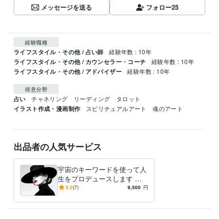
メッセージを送る
フォロー
25
経験職種
ライフスタイル・その他 / 占い師
経験年数 : 10年
ライフスタイル・その他 / カウンセラー・コーチ
経験年数 : 10年
ライフスタイル・その他 / アドバイザー
経験年数 : 10年
得意分野
占い
チャネリング　リーディング　タロット
イラスト作成・漫画制作
スピリチュアルアート　魂のアート
出品者の人気サービス
宇宙のキーワードを使って人
生をプロデュースします 貴
方はこの地球に何をしに来た
5.0
(7)
9,500
円
の？