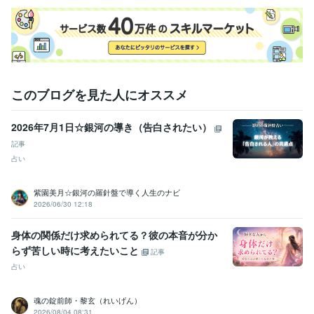
このブログを見た人にオススメ
2026年7月1日☆銀河の導き（告白されたい）
記事
占い
紫園美月☆銀河の羅針盤で導く人生のナビ
2026/06/30 12:18
身体の関係だけ求められてる？彼の本音が分か
らず苦しい時に考えたいこと
記事
占い
魂の錠前師・黎玄（れいげん）
2026/08/04 08:31