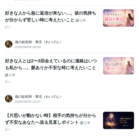
好きな人から急に返信が来ない…。彼の気持ち
が分からず苦しい時に考えたいこと
記事
占い
魂の錠前師・黎玄（れいげん）
2026/08/04 08:50
好きな人とは2〜3回会えているのに連絡はいつ
も私から…。脈ありか不安な時に考えたいこと
記事
占い
魂の錠前師・黎玄（れいげん）
2026/08/03 23:51
【片思いが動かない時】相手の気持ちが分から
ず不安なあなたへ送る見直しポイント
記事
占い