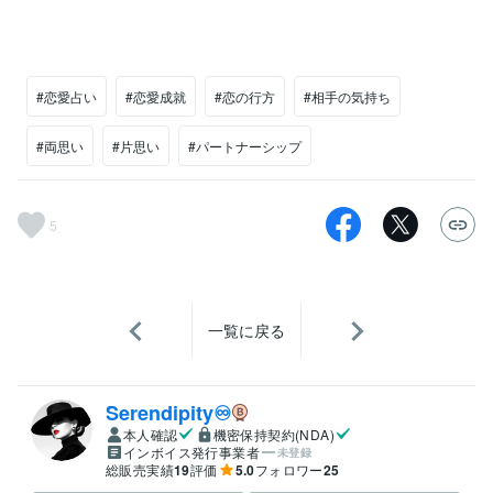
#恋愛占い
#恋愛成就
#恋の行方
#相手の気持ち
#両思い
#片思い
#パートナーシップ
5
一覧に戻る
Serendipity♾️
本人確認
機密保持契約(NDA)
インボイス発行事業者
未登録
総販売実績
19
評価
5.0
フォロワー
25