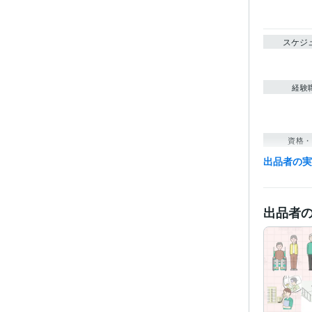
スケジ
経験
資格・
出品者の
ビジネス・
ティブ
得意
出品者