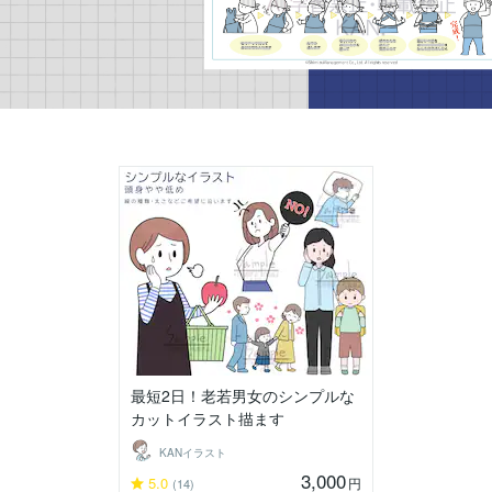
最短2日！老若男女のシンプルな
カットイラスト描ます
KANイラスト
3,000
5.0
円
(14)