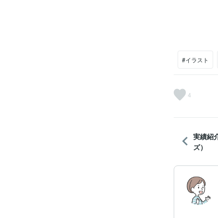
#イラスト
4
実績紹
ズ）