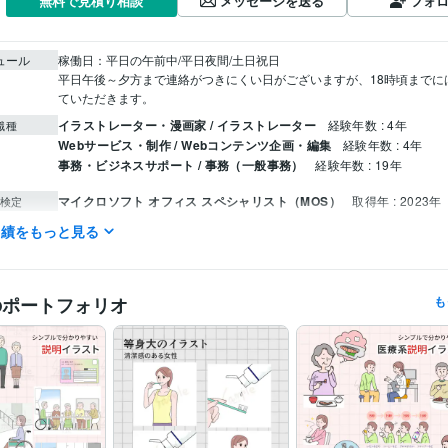
メッセージを送る
フォ
無料で見積り相談
ュール
稼働日：平日の午前中/平日夜間/土日祝日

平日午後～夕方まで連絡がつきにくい日がございますが、18時頃までに
ていただきます。
イラストレーター・漫画家 / イラストレーター
経験年数 : 4年
職種
Webサービス・制作 / Webコンテンツ企画・編集
経験年数 : 4年
事務・ビジネスサポート / 事務（一般事務）
経験年数 : 19年
マイクロソフト オフィス スペシャリスト（MOS）
取得年 : 2023年
検定
実績をもっと見る
CLIP STUDIO PAINT:8年
Adobe Illustrator:2年
クリエイ
ツール
イラスト作成・漫画制作
挿絵、カットイラスト
分野
のポートフォリオ
も