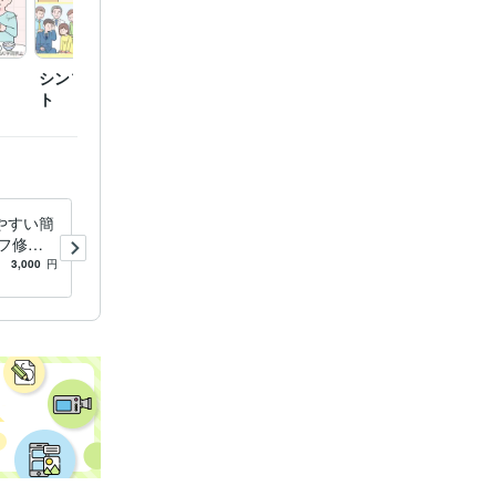
シンプルなカットイラス
清潔感のある女性のイラ
写真を
ト
スト
プル化
やすい簡
写真からそのまま似顔絵に！
フ修正
シンプルな線画で描きます
アクセス
お写真の通りの角度、服装、
3,000
円
5.0
(1)
2,000
円
イコンも
髪型で線画にして着色いたし
ます。