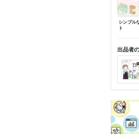
シンプル
ト
出品者