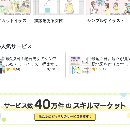
なカットイラス
清潔感ある女性
シンプルなイラスト
の人気サービス
最短2日！老若男女のシンプ
最短２日。経路が見
ルなカットイラスト描ます
易地図を作ります ラ
説明にぴったり。分かりやす
無制限。シンプルな
5.0
(14)
3,000
円
5.0
(12)
くて穏やかなイラストです
マップ。イラストア