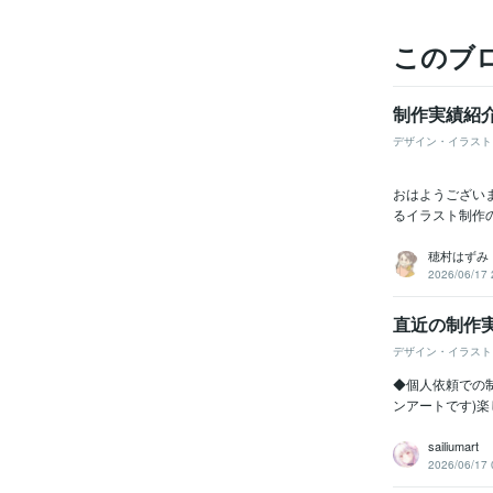
このブ
制作実績紹
デザイン・イラスト
おはようござい
るイラスト制作
穂村はずみ
2026/06/17 
直近の制作
デザイン・イラスト
◆個人依頼での
ンアートです)楽
sailiumart
2026/06/17 