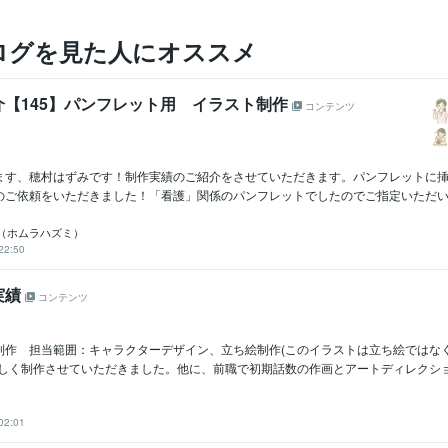
ログを見た人にオススメ
介【145】パンフレット用 イラスト制作
コンテンツ
ます、穂村はずみです！制作実績のご紹介をさせていただきます。パンフレットに
のご依頼をいただきました！「看護」関係のパンフレットでしたのでご指定いただいた
（ホムラハズミ）
22:50
実績
コンテンツ
制作 担当範囲：キャラクターデザイン、立ち絵制作(このイラストは立ち絵ではな
しく制作させていただきました。他に、前職で初期話数の作画とアートディレクション
02:01