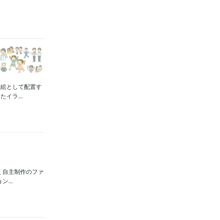
挿絵として配置す
イラ...
く自主制作のファ
...