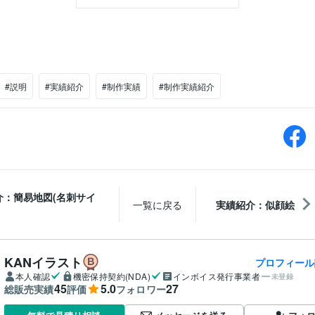
#説明
#実績紹介
#制作実績
#制作実績紹介
介：簡易地図(名刺サイ
一覧に戻る
実績紹介：似顔絵
KANイラスト
プロフィール
本人確認
機密保持契約(NDA)
インボイス発行事業者
未登録
45
5.0
27
総販売実績
評価
フォロワー