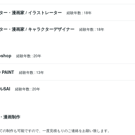
ター・漫画家
/
イラストレーター
経験年数
:
18年
ター・漫画家
/
キャラクターデザイナー
経験年数
:
18年
oshop
経験年数
:
20年
 PAINT
経験年数
:
13年
SAI
経験年数
:
20年
・漫画制作
ての制作も可能ですので、一度見積もりのご連絡をお願い致します。