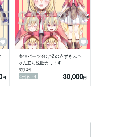
女
表情パーツ分け済の赤ずきんち
ゃん立ち絵販売します
0
実績
件
0
30,000
受付休止中
円
円