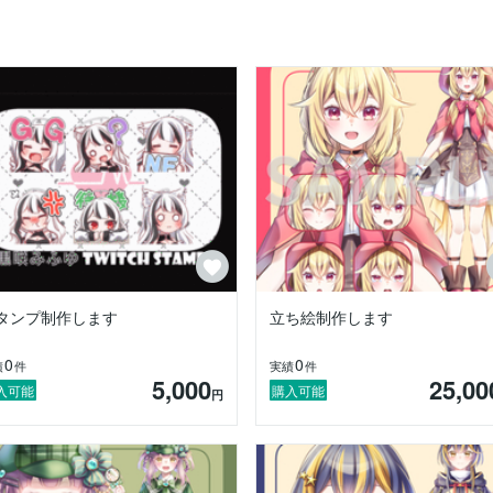
タンプ制作します
立ち絵制作します
0
0
績
件
実績
件
5,000
25,00
入可能
購入可能
円