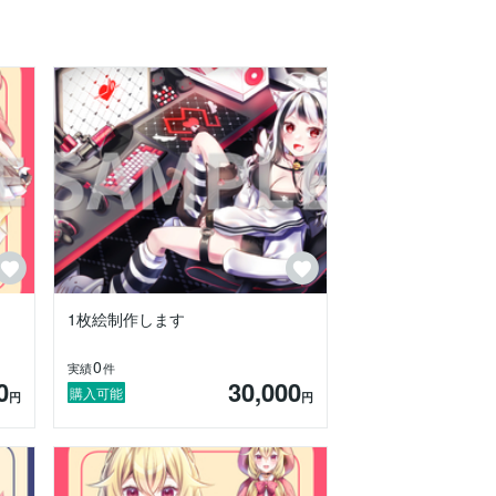
1枚絵制作します
0
実績
件
0
30,000
購入可能
円
円