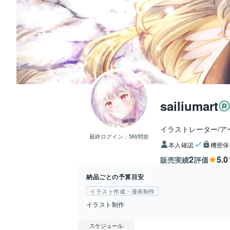
sailiumart
イラストレーター/ア
最終ログイン：
5時間前
本人確認
機密保
2
5.0
販売実績
評価
納品ごとの予算目安
イラスト作成・漫画制作
イラスト制作
スケジュール