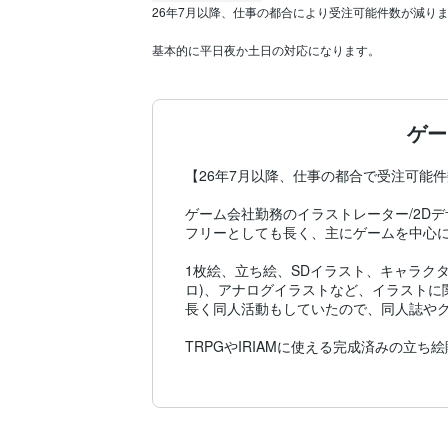
26年7月以降、仕事の都合により受注可能件数が減りま
基本的に平日夜か土日の対応になります。
ゲー
【26年7月以降、仕事の都合で受注可能件
ゲーム会社勤務のイラストレーター/2Dデ
フリーとしても長く、主にゲームを中心に
1枚絵、立ち絵、SDイラスト、キャラクタ
ロ)、アナログイラストなど、イラストに
長く同人活動もしていたので、同人誌やグ
TRPGやIRIAMに使える完成済みの立ち
※こちらは他サイトでのオークション販売
　オークション販売が成立した場合はこ