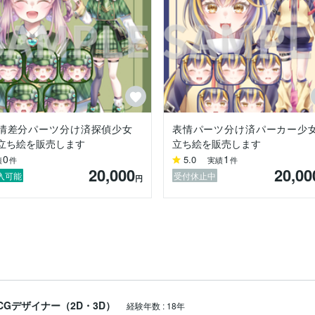
情差分パーツ分け済探偵少女
表情パーツ分け済パーカー少
立ち絵を販売します
立ち絵を販売します
0
1
5.0
績
件
実績
件
20,000
20,00
入可能
受付休止中
円
CGデザイナー（2D・3D）
経験年数
:
18年