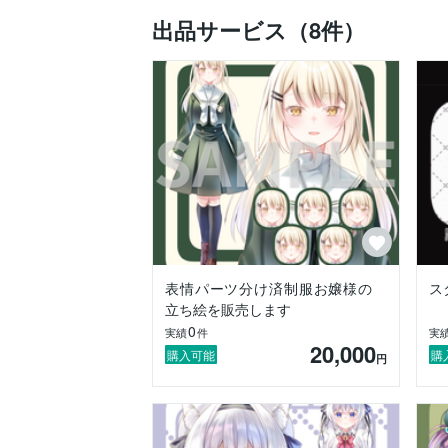
出品サービス（8件）
表情パーツ分け済制服お嬢様の
ス
立ち絵を販売します
0
実績
件
実
20,000
購入可能
購
円