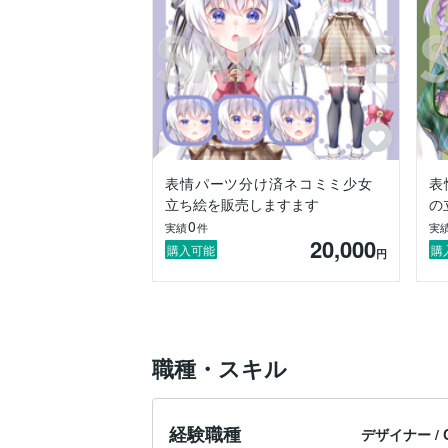
表情パーツ分け済ネコミミ少女
表
立ち絵を販売しますます
の
0
実績
件
実
20,000
購入可能
購
円
職種・スキル
経験職種
デザイナー
/