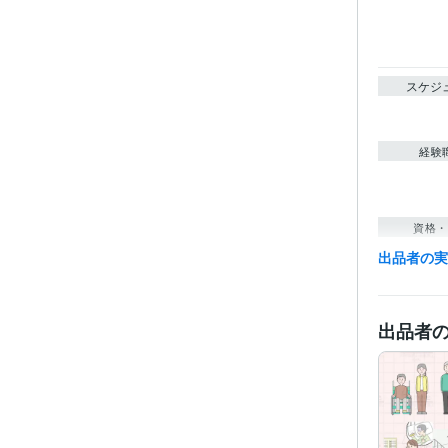
スケジ
経験
資格・
出品者の
ビジネス・
ティブ
得意
出品者