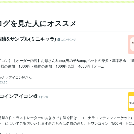
ログを見た人にオススメ
績&サンプル(ミニキャラ)
コンテンツ
コン】【オーダー内容】お母さん&amp;男の子&amp;ペットの柴犬・基本料金 1
様の追加 1000円・動物の追加 1000円合計 4000円【オー...
ゃん／アイコン屋さん
03:30
ンコインアイコン🎨
告知
島県在住イラストレーターのあきみです😊今回は、ココナラコンテンツマーケット
」についてご案内いたします🌼こちらは名前の通り、✨ワンコイン（500円）✨に..