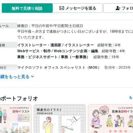
メッセージを送る
フォ
無料で見積り相談
ュール
稼働日：平日の午前中/平日夜間/土日祝日

平日午後～夕方まで連絡がつきにくい日がございますが、18時頃までに
ていただきます。
イラストレーター・漫画家 / イラストレーター
経験年数 : 4年
職種
Webサービス・制作 / Webコンテンツ企画・編集
経験年数 : 4年
事務・ビジネスサポート / 事務（一般事務）
経験年数 : 19年
マイクロソフト オフィス スペシャリスト（MOS）
取得年 : 2023年
検定
実績をもっと見る
CLIP STUDIO PAINT:8年
Adobe Illustrator:2年
クリエイ
ツール
イラスト作成・漫画制作
挿絵、カットイラスト
分野
のポートフォリオ
も