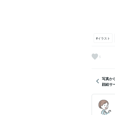
#イラスト
5
写真か
顔絵サ