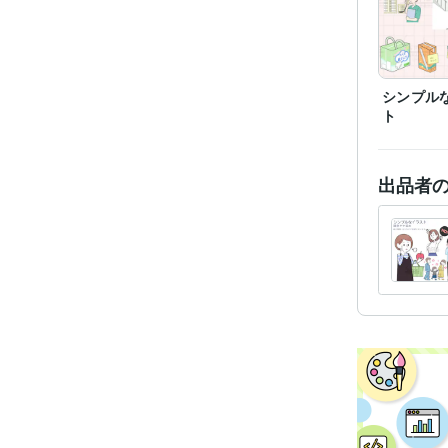
シンプル
ト
出品者