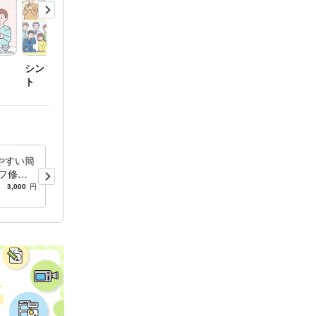
シンプルなカットイラス
清潔感のある女性のイラ
写真を
ト
スト
プル化
やすい簡
写真からそのまま似顔絵に！
フ修正
シンプルな線画で描きます
アクセス
お写真の通りの角度、服装、
3,000
円
5.0
(1)
2,000
円
イコンも
髪型で線画にして着色いたし
ます。