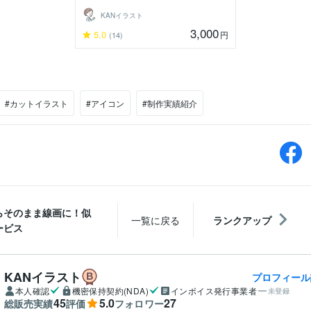
KANイラスト
3,000
5.0
円
(14)
#カットイラスト
#アイコン
#制作実績紹介
らそのまま線画に！似
一覧に戻る
ランクアップ
ービス
KANイラスト
プロフィール
本人確認
機密保持契約(NDA)
インボイス発行事業者
未登録
45
5.0
27
総販売実績
評価
フォロワー