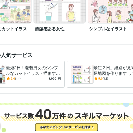
なカットイラス
清潔感ある女性
シンプルなイラスト
の人気サービス
最短2日！老若男女のシンプ
最短２日。経路が見
ルなカットイラスト描ます
易地図を作ります ラ
説明にぴったり。分かりやす
無制限。シンプルな
5.0
(14)
3,000
円
5.0
(12)
くて穏やかなイラストです
マップ。イラストア