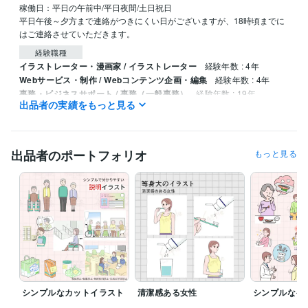
稼働日：平日の午前中/平日夜間/土日祝日

平日午後～夕方まで連絡がつきにくい日がございますが、18時頃までに
はご連絡させていただきます。
経験職種
イラストレーター・漫画家 / イラストレーター
経験年数 : 4年
Webサービス・制作 / Webコンテンツ企画・編集
経験年数 : 4年
事務・ビジネスサポート / 事務（一般事務）
経験年数 : 19年
出品者の実績をもっと見る
資格・検定
マイクロソフト オフィス スペシャリスト（MOS）
取得年 : 2023年
出品者のポートフォリオ
もっと見る
ビジネス・クリエイティブツール
CLIP STUDIO PAINT:8年
Adobe Illustrator:2年
得意分野
イラスト作成・漫画制作
挿絵、カットイラスト
シンプルなカットイラスト
清潔感ある女性
シンプルなイ