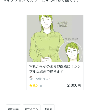
写真からそのまま似顔絵に！シン
プルな線画で描きます
KANイラスト
2,000
5.0
円
(1)
#似顔絵
#アイコン
#線画