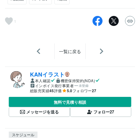
1
一覧に戻る
KANイラスト
本人確認
機密保持契約(NDA)
インボイス発行事業者
未登録
総販売実績
45
評価
5.0
フォロワー
27
無料で見積り相談
メッセージを送る
フォロー
27
スケジュール