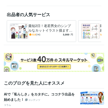
出品者の人気サービス
最短2日！老若男女のシンプ
最短
ルなカットイラスト描ます
易地
説明にぴったり。分かりやす
無制
5.0
(14)
3,000
円
5.0
くて穏やかなイラストです
マッ
このブログを見た人にオススメ
AIで「私らしさ」をカタチに。ココナラ出品を
始めました！
コンテンツ
コラム