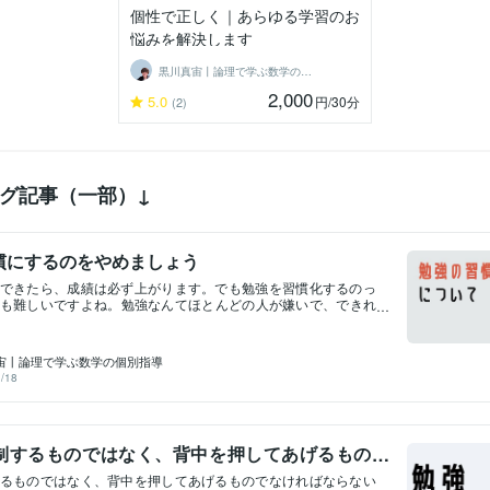
個性で正しく｜あらゆる学習のお
悩みを解決します
黒川真宙丨論理で学ぶ数学の個別指導
2,000
5.0
円
/30分
(2)
グ記事（一部）↓
慣にするのをやめましょう
できたら、成績は必ず上がります。でも勉強を習慣化するのっ
も難しいですよね。勉強なんてほとんどの人が嫌いで、できれ
す。好きなことならまだしも、苦手なこと・嫌いなことを習慣
学生からしたら苦行だし、大人でさえも難しいことだと思いま
なきゃ、勉強しなきゃ」分かってはいるんですけどね、思えば
宙丨論理で学ぶ数学の個別指導
重い腰がますます重くなってしまうんですよね。私が今まで個
/18
面談で担当した生徒や親御さんにお話を聞いても、「学習習慣
い」「勉強しなきゃって分かってはいるけどできない」という
ありました。今回はそのような勉強の悩みを抱えているみなさ
しなきゃ」って思うのをやめましょうということを強く言いた
制するものではなく、背中を押してあげるもの
いうことかと言うと、「勉強しなきゃ」って思えば思うほどで
れば、根本的にそう思うことをやめましょうということです。
いけない
るものではなく、背中を押してあげるものでなければならない
こう言い換えてみてください。イスに座って問題集を開こう別