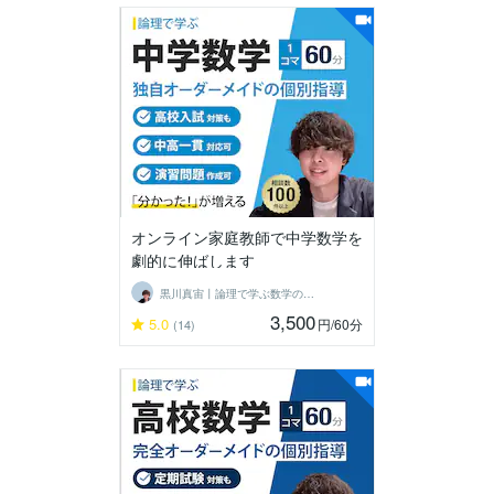
オンライン家庭教師で中学数学を
劇的に伸ばします
黒川真宙丨論理で学ぶ数学の個別指導
3,500
5.0
円
/60分
(14)