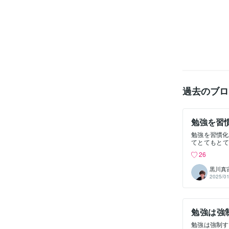
過去のブロ
勉強を習
勉強を習慣化
てとてもとて
ば逃げたいで
26
化するって
す。「勉強し
黒川真
思うほどその
2025/01
別指導と学習
が身に付かな
悩みが数多く
んに、「勉強
勉強は強
いです。どう
きないのであ
で無いと
勉強は強制す
そして一旦、