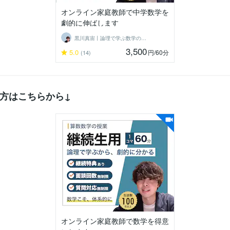
オンライン家庭教師で中学数学を
劇的に伸ばします
黒川真宙丨論理で学ぶ数学の個別指導
3,500
5.0
円
/60分
(14)
方はこちらから↓
オンライン家庭教師で数学を得意