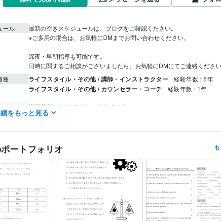
ュール
最新の空きスケジュールは、ブログをご確認ください。

※ご多用の場合は、お気軽にDMまでお問い合わせください。

深夜・早朝指導も可能です。

日時に関するご相談がございましたら、お気軽にDMにてご連絡くださ
ライフスタイル・その他 / 講師・インストラクター
経験年数 : 5年
職種
ライフスタイル・その他 / カウンセラー・コーチ
経験年数 : 1年
家庭教師
2020年3月 ~ 2021年2月
歴
実績をもっと見る
個別指導塾
2020年4月 ~ 2020年12月
個別指導塾
2020年12月 ~ 2022年2月
家庭教師（個人契約・対面）
2021年5月 ~ 現在
オンライン個別指導 運営
2023年11月 ~ 現在
のポートフォリオ
も
canvaを使用したスライド資料作成:3年
ツール
Googleドキュメントを使用した学習プリント作成:1年
Googleスプレッドシートを使用したデータ管理:3年
latexを使用した数学/物理の教材作成:1年
オンラインレッスン・習い事
算数・数学のオンライン個別指導
分野
学習指導・資格・キャリア相談
学習コンサルティング