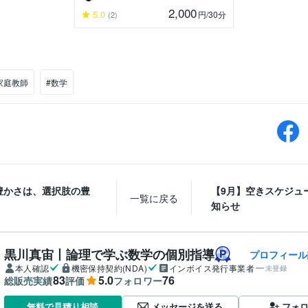
2,000
5.0
円
/30分
(2)
家庭教師
#数学
豊かさは、選択肢の豊
【9月】空きスケジュ
一覧に戻る
知らせ
黒川真宙丨論理で学ぶ数学の個別指導
プロフィール
本人確認
機密保持契約(NDA)
インボイス発行事業者
未登録
83
5.0
76
総販売実績
評価
フォロワー
メッセージを送る
フォ
無料で見積り相談