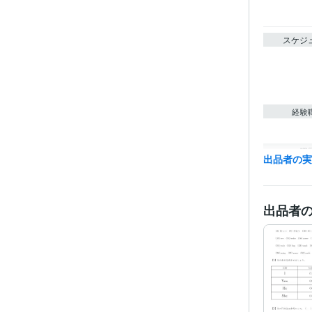
スケジ
経験
職
出品者の
出品者
その他
得意