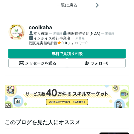
一覧に戻る
coolkaba
本人確認
機密保持契約(NDA)
未登録
未登録
インボイス発行事業者
未登録
総販売実績
0
評価
0.0
フォロワー
0
無料で見積り相談
メッセージを送る
フォロー
0
このブログを見た人にオススメ