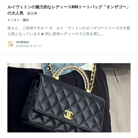
ルイヴィトンの魅力的なレディースMMトートバッグ「オンザゴー」
の大人気
記事
エンタメ・趣味
皆さん、ご存知ですか？ 今、ルイ・ヴィトンのオンザゴーシリーズが大変
人気となっています★ 特に若年レディースで人気を博し...
coolkaba
2025/06/10 07:11