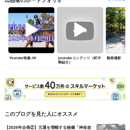
出品者のポートフォリオ
動画編集・映像制作
映像撮影
Youtube映像-4K
youtubeコンテンツ（町中
動画撮影
華紹介）
このブログを見た人にオススメ
【2026年企画②】元運を増幅する秘儀「神命放