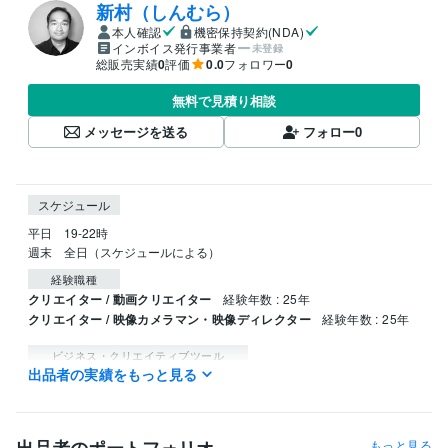
新村（しんむら）
本人確認
機密保持契約(NDA)
インボイス発行事業者
未登録
総販売実績
0
評価
0.0
フォロワー
0
無料で見積り相談
メッセージを送る
フォロー
0
スケジュール
平日　19-22時

週末　全日（スケジュールによる）
経験職種
クリエイター / 動画クリエイター
経験年数 : 25年
クリエイター / 映像カメラマン・映像ディレクター
経験年数 : 25年
ビジネス・クリエイティブツール
出品者の実績をもっと見る
Final Cut Pro:15年
Adobe Premiere Pro:5年
Adobe After Effects:3年
Adobe Photoshop:5年
得意分野
もっと見る