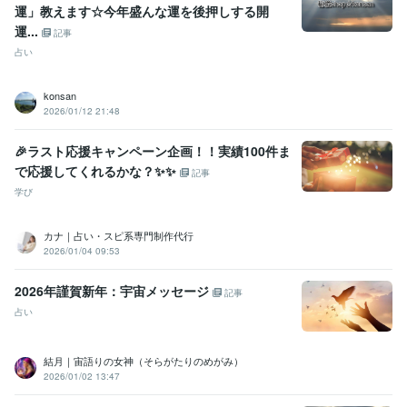
運」教えます☆今年盛んな運を後押しする開
運...
記事
占い
konsan
2026/01/12 21:48
🎉ラスト応援キャンペーン企画！！実績100件ま
で応援してくれるかな？✨✨
記事
学び
カナ｜占い・スピ系専門制作代行
2026/01/04 09:53
2026年謹賀新年：宇宙メッセージ
記事
占い
結月｜宙語りの女神（そらがたりのめがみ）
2026/01/02 13:47