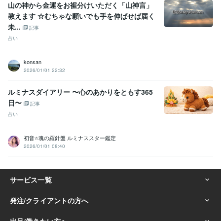
山の神から金運をお裾分けいただく「山神言」
教えます ☆むちゃな願いでも手を伸ばせば届く
未...
記事
占い
konsan
2026/01/01 22:32
ルミナスダイアリー 〜心のあかりをともす365
日〜
記事
占い
初音⭐️魂の羅針盤 ルミナススター鑑定
2026/01/01 08:40