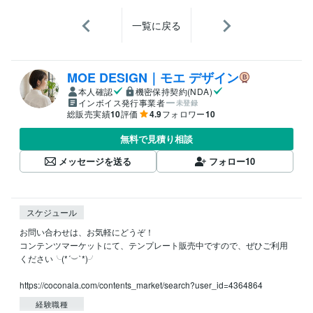
一覧に戻る
MOE DESIGN｜モエ デザイン
本人確認
機密保持契約(NDA)
インボイス発行事業者
未登録
総販売実績
10
評価
4.9
フォロワー
10
無料で見積り相談
メッセージを送る
フォロー
10
スケジュール
お問い合わせは、お気軽にどうぞ！

コンテンツマーケットにて、テンプレート販売中ですので、ぜひご利用
ください╰⁠(⁠*⁠´⁠︶⁠`⁠*⁠)⁠╯

https://coconala.com/contents_market/search?user_id=4364864
経験職種