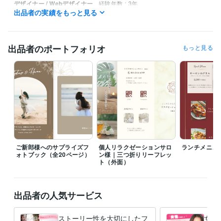
デザイナー / Webデザイナー
経験年数 : 3年
出品者の実績をもっと見る
カスタマーサポート・カスタマーサクセス / カスタマーサポート・ヘ
ルプデスク
経験年数 : 3年
管理 / 総務
経験年数 : 1年
事務・ビジネスサポート / 事務（一般事務）
経験年数 : 4年
出品者のポートフォリオ
もっと見る
ライフスタイル・その他 / 保育士・ベビーシッター
経験年数 : 5年
資格・検定
色彩検定2級
取得年 : 2001年
プログラミング言語・フレームワーク
CSS:1年
HTML:1年
ビジネス・クリエイティブツール
Excel:8年
PowerPoint:8年
Canva:4年
ChatGPT:2年
WordPress:0年
Word:8年
Google スライド:2年
Adobe Photoshop:1年
ご新郎様へのサプライズフ
個人リラクゼーションサロ
ランチメニュ
ォトブック（全20ページ）
ン様｜三つ折りリーフレッ
Adobe Premiere Pro:1年
Adobe Illustrator:1年
Figma:1年
ト（外面）
Adobe XD:1年
その他ツール
Adobe XD:0年
Figma:0年
出品者の人気サービス
得意分野
ストーリー性を大切にしたフ
女性
デザイン制作
ポストカード作成
写真コラージュ
名刺・ショップカ