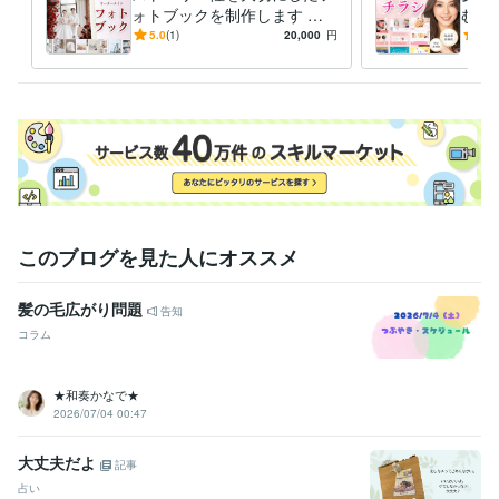
ォトブックを制作します 【C
むチ
ード作成
リーフレット・カタログ作成
anvaで後から編集自由！画像
★ 
5.0
(1)
20,000
円
4.0
パーティー
飲食
ブライダル
イベント
小売
製造
物流
出版
の明るさ調整なども無料】
トで
金融
美容
ます
ビジネス代行・事務代行
アンケート作成
スライド作成
お客さま対
応トーク例・FAQ作成
電話応対スキルチェック
ビジネス
コールセンター
カスタマーサービス
カスタマーサポート
事務
アンケート
オペレーター
電話
Googleフォーム
バックオフィス
このブログを見た人にオススメ
髪の毛広がり問題
告知
コラム
★和奏かなで★
2026/07/04 00:47
大丈夫だよ
記事
占い