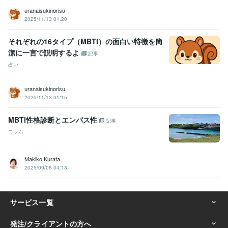
uranaisukinorisu
2025/11/13 01:20
それぞれの16タイプ（MBTI）の面白い特徴を簡
潔に一言で説明するよ
記事
占い
uranaisukinorisu
2025/11/13 01:15
MBTI性格診断とエンパス性
記事
コラム
Makiko Kurata
2025/09/08 04:13