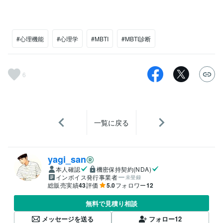
#心理機能
#心理学
#MBTI
#MBTI診断
6
一覧に戻る
yagi_san
本人確認
機密保持契約(NDA)
インボイス発行事業者
未登録
総販売実績
43
評価
5.0
フォロワー
12
無料で見積り相談
メッセージを送る
フォロー
12