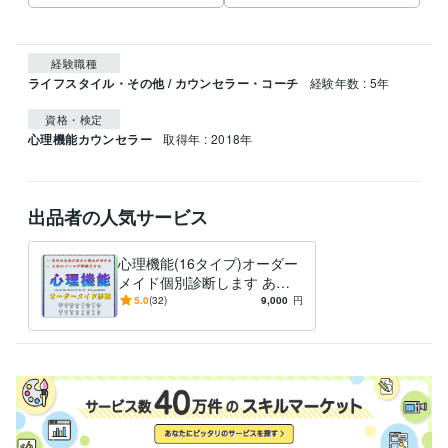
経験職種
ライフスタイル・その他 / カウンセラー・コーチ
経験年数 : 5年
資格・検定
心理機能カウンセラー
取得年 : 2018年
出品者の人気サービス
心理機能(16タイプ)オーダー
メイド個別診断します あな
たの性質、特性を才能、強み
5.0
(32)
9,000
円
に変える方法とは？