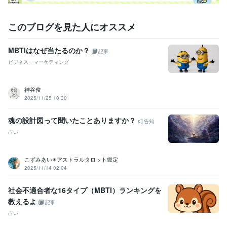
このブログを見た人にオススメ
MBTIはなぜ当たるのか？
記事
ビジネス・マーケティング
神谷俊
2025/11/25 10:30
魂の設計図って聞いたことありますか？
告知
占い
こずみあい✴︎アストラルタロット鑑定
2025/11/14 02:04
社会不適合者な16タイプ（MBTI）ランキングを
教えるよ
記事
占い